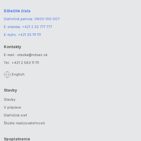
Dôležité čísla
Diaľničná patrola:
0800 100 007
E-známka:
+421 2 32 777 777
E-mýto:
+421 35 111 111
Kontakty
E-mail.:
otazka@ndsas.sk
Tel.:
+421 2 583 11 111
English
Stavby
Stavby
V príprave
Diaľničná sieť
Štúdie realizovateľnosti
Spoplatnenie