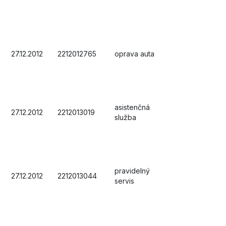
27.12.2012
2212012765
oprava auta
asistenčná
27.12.2012
2212013019
služba
pravidelný
27.12.2012
2212013044
servis