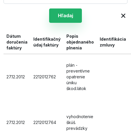
×
Hľadaj
Dátum
Popis
Identifikačný
Identifikácia
doručenia
objednaného
údaj faktúry
zmluvy
faktúry
plnenia
plán -
preventívne
27.12.2012
2212012762
opatrenie
úniku
škod.látok
vyhodnotenie
27.12.2012
2212012764
škúš.
prevádzky