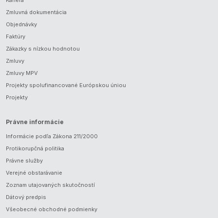
Kariéra
Zmluvná dokumentácia
Objednávky
Faktúry
Zákazky s nízkou hodnotou
Zmluvy
Zmluvy MPV
Projekty spolufinancované Európskou úniou
Projekty
Právne informácie
Informácie podľa Zákona 211/2000
Protikorupčná politika
Právne služby
Verejné obstarávanie
Zoznam utajovaných skutočností
Dátový predpis
Všeobecné obchodné podmienky