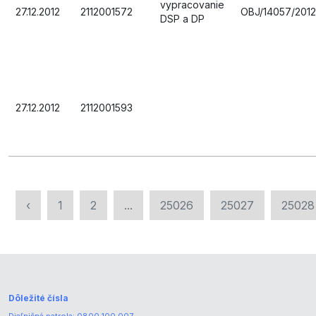
vypracovanie
27.12.2012
2112001572
OBJ/14057/2012
DSP a DP
27.12.2012
2112001593
‹
1
2
...
25026
25027
25028
Dôležité čísla