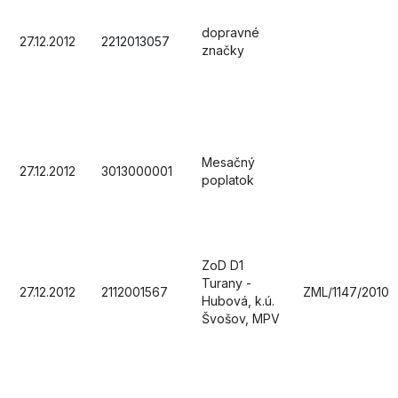
dopravné
27.12.2012
2212013057
značky
Mesačný
27.12.2012
3013000001
poplatok
ZoD D1
Turany -
27.12.2012
2112001567
ZML/1147/2010
Hubová, k.ú.
Švošov, MPV