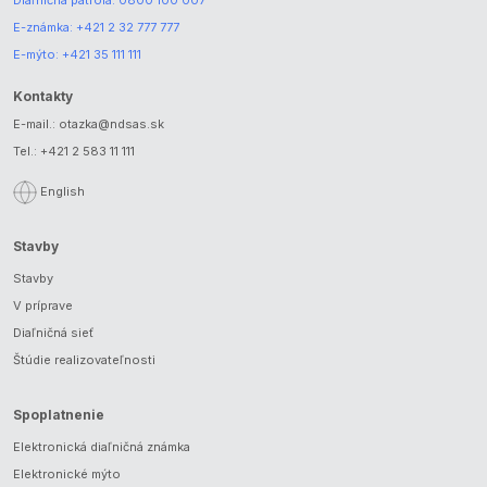
Diaľničná patrola:
0800 100 007
E-známka:
+421 2 32 777 777
E-mýto:
+421 35 111 111
Kontakty
E-mail.:
otazka@ndsas.sk
Tel.:
+421 2 583 11 111
English
Stavby
Stavby
V príprave
Diaľničná sieť
Štúdie realizovateľnosti
Spoplatnenie
Elektronická diaľničná známka
Elektronické mýto