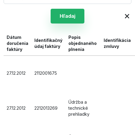
×
Hľadaj
Dátum
Popis
Identifikačný
Identifikácia
doručenia
objednaného
údaj faktúry
zmluvy
faktúry
plnenia
27.12.2012
2112001675
Údržba a
27.12.2012
2212013269
technické
prehliadky