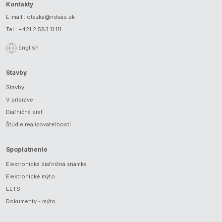
Kontakty
E-mail.:
otazka@ndsas.sk
Tel.:
+421 2 583 11 111
English
Stavby
Stavby
V príprave
Diaľničná sieť
Štúdie realizovateľnosti
Spoplatnenie
Elektronická diaľničná známka
Elektronické mýto
EETS
Dokumenty - mýto