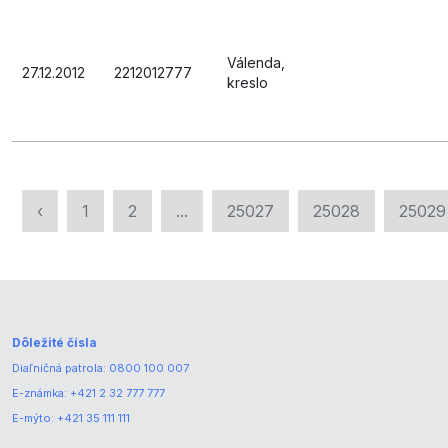
Válenda,
27.12.2012
2212012777
kreslo
‹
1
2
...
25027
25028
25029
Dôležité čísla
Diaľničná patrola:
0800 100 007
E-známka:
+421 2 32 777 777
E-mýto:
+421 35 111 111