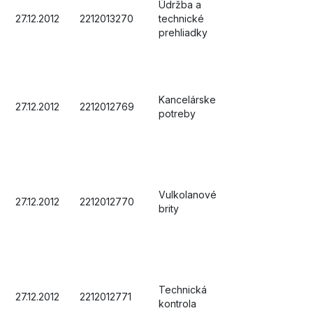
Údržba a
27.12.2012
2212013270
technické
prehliadky
Kancelárske
27.12.2012
2212012769
potreby
Vulkolanové
27.12.2012
2212012770
brity
Technická
27.12.2012
2212012771
kontrola