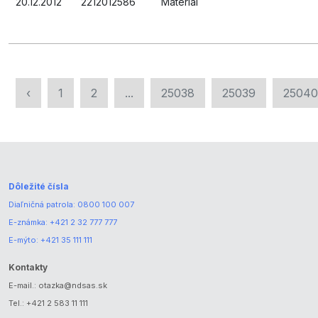
20.12.2012
2212012586
Materiál
‹
1
2
...
25038
25039
25040
Dôležité čísla
Diaľničná patrola:
0800 100 007
E-známka:
+421 2 32 777 777
E-mýto:
+421 35 111 111
Kontakty
E-mail.:
otazka@ndsas.sk
Tel.:
+421 2 583 11 111