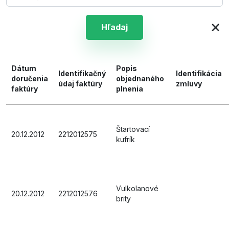
×
Hľadaj
Dátum
Popis
Identifikačný
Identifikácia
doručenia
objednaného
údaj faktúry
zmluvy
faktúry
plnenia
Štartovací
20.12.2012
2212012575
kufrík
Vulkolanové
20.12.2012
2212012576
brity