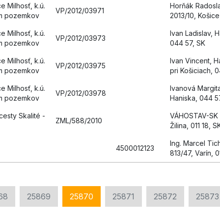
 Milhosť, k.ú.
Horňák Radosla
VP/2012/03971
om pozemkov
2013/10, Košice
 Milhosť, k.ú.
Ivan Ladislav, 
VP/2012/03973
om pozemkov
044 57, SK
 Milhosť, k.ú.
Ivan Vincent, H
VP/2012/03975
om pozemkov
pri Košiciach, 
 Milhosť, k.ú.
Ivanová Margita
VP/2012/03978
om pozemkov
Haniska, 044 5
esty Skalité -
VÁHOSTAV-SK a.
ZML/588/2010
Žilina, 011 18, S
Ing. Marcel Tic
4500012123
813/47, Varín, 
68
25869
25870
25871
25872
25873