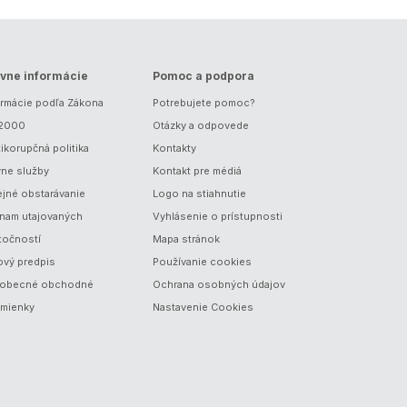
vne informácie
Pomoc a podpora
ormácie podľa Zákona
Potrebujete pomoc?
/2000
Otázky a odpovede
ikorupčná politika
Kontakty
vne služby
Kontakt pre médiá
ejné obstarávanie
Logo na stiahnutie
nam utajovaných
Vyhlásenie o prístupnosti
točností
Mapa stránok
ový predpis
Používanie cookies
obecné obchodné
Ochrana osobných údajov
mienky
Nastavenie Cookies