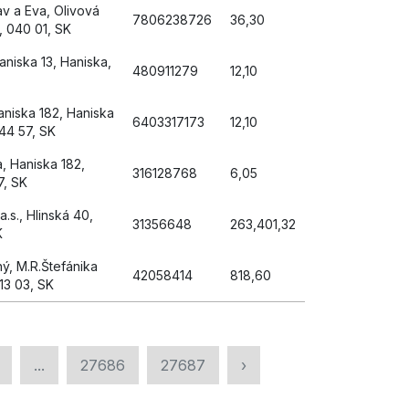
v a Eva, Olivová
7806238726
36,30
, 040 01, SK
Haniska 13, Haniska,
480911279
12,10
aniska 182, Haniska
6403317173
12,10
044 57, SK
, Haniska 182,
316128768
6,05
7, SK
s., Hlinská 40,
31356648
263,401,32
K
hý, M.R.Štefánika
42058414
818,60
013 03, SK
...
27686
27687
›