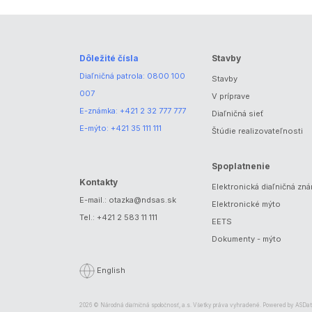
Dôležité čísla
Stavby
Diaľničná patrola:
0800 100
Stavby
007
V príprave
E-známka:
+421 2 32 777 777
Diaľničná sieť
E-mýto:
+421 35 111 111
Štúdie realizovateľnosti
Spoplatnenie
Kontakty
Elektronická diaľničná zn
E-mail.:
otazka@ndsas.sk
Elektronické mýto
Tel.:
+421 2 583 11 111
EETS
Dokumenty - mýto
English
2026 © Národná diaľničná spoločnosť, a.s. Všetky práva vyhradené. Powered by
ASDat