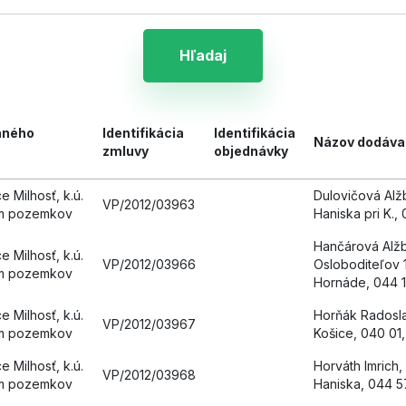
Hľadaj
aného
Identifikácia
Identifikácia
Názov dodáva
zmluvy
objednávky
 Milhosť, k.ú.
Dulovičová Alžb
VP/2012/03963
om pozemkov
Haniska pri K.,
Hančárová Alžb
 Milhosť, k.ú.
VP/2012/03966
Osloboditeľov 1
om pozemkov
Hornáde, 044 1
 Milhosť, k.ú.
Horňák Radosla
VP/2012/03967
om pozemkov
Košice, 040 01
 Milhosť, k.ú.
Horváth Imrich,
VP/2012/03968
om pozemkov
Haniska, 044 5