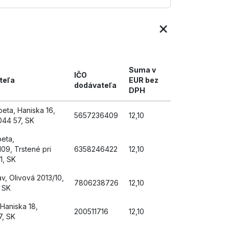
×
Suma v
IČO
teľa
EUR bez
dodávateľa
DPH
eta, Haniska 16,
5657236409
12,10
 044 57, SK
eta,
09, Trstené pri
6358246422
12,10
1, SK
v, Olivová 2013/10,
7806238726
12,10
, SK
 Haniska 18,
200511716
12,10
7, SK