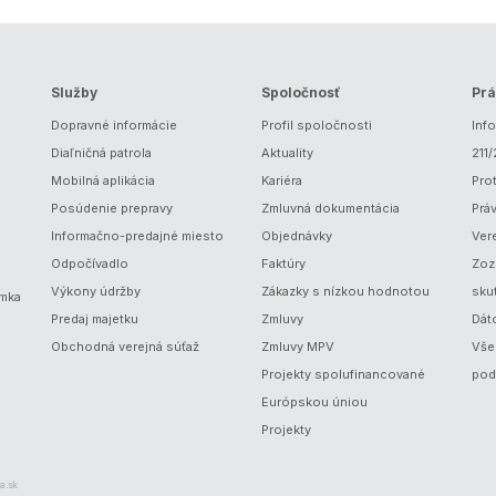
Služby
Spoločnosť
Prá
Dopravné informácie
Profil spoločnosti
Inf
Diaľničná patrola
Aktuality
211
Mobilná aplikácia
Kariéra
Prot
Posúdenie prepravy
Zmluvná dokumentácia
Prá
Informačno-predajné miesto
Objednávky
Ver
Odpočívadlo
Faktúry
Zoz
Výkony údržby
Zákazky s nízkou hodnotou
sku
ámka
Predaj majetku
Zmluvy
Dát
Obchodná verejná súťaž
Zmluvy MPV
Vše
Projekty spolufinancované
pod
Európskou úniou
Projekty
a.sk