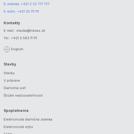
E-známka:
+421 2 32 777 777
E-mýto:
+421 35 111 111
Kontakty
E-mail.:
otazka@ndsas.sk
Tel.:
+421 2 583 11 111
English
Stavby
Stavby
V príprave
Diaľničná sieť
Štúdie realizovateľnosti
Spoplatnenie
Elektronická diaľničná známka
Elektronické mýto