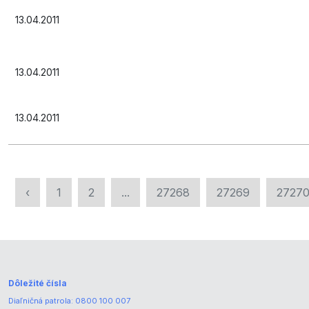
13.04.2011
13.04.2011
13.04.2011
‹
1
2
...
27268
27269
2727
Dôležité čísla
Diaľničná patrola:
0800 100 007