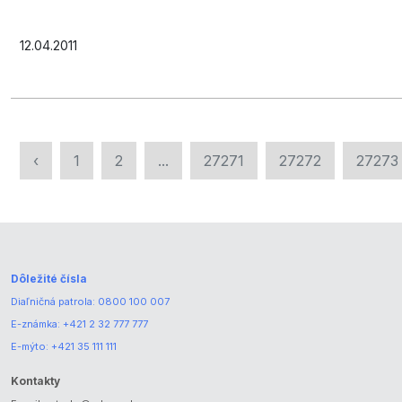
12.04.2011
‹
1
2
...
27271
27272
27273
Dôležité čísla
Diaľničná patrola:
0800 100 007
E-známka:
+421 2 32 777 777
E-mýto:
+421 35 111 111
Kontakty