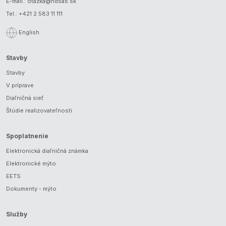
E-mail.:
otazka@ndsas.sk
Tel.:
+421 2 583 11 111
English
Stavby
Stavby
V príprave
Diaľničná sieť
Štúdie realizovateľnosti
Spoplatnenie
Elektronická diaľničná známka
Elektronické mýto
EETS
Dokumenty - mýto
Služby