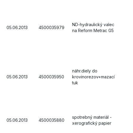
ND-hydraulický valec
05.06.2013
4500035979
na Reform Metrac G5
náhr.diely do
05.06.2013
4500035950
krovinorezov+mazací
tuk
spotrebný materiál -
05.06.2013
4500035880
xerografický papier