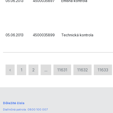
05.06.2013
4500035897
Emisná kontrola
05.06.2013
4500035899
Technická kontrola
‹
1
2
...
11631
11632
11633
Dôležité čísla
Diaľničná patrola:
0800 100 007