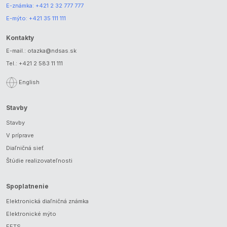
E-známka:
+421 2 32 777 777
E-mýto:
+421 35 111 111
Kontakty
E-mail.:
otazka@ndsas.sk
Tel.:
+421 2 583 11 111
English
Stavby
Stavby
V príprave
Diaľničná sieť
Štúdie realizovateľnosti
Spoplatnenie
Elektronická diaľničná známka
Elektronické mýto
EETS