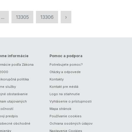
...
13305
13306
›
vne informácie
Pomoc a podpora
ormácie podľa Zákona
Potrebujete pomoc?
/2000
Otázky a odpovede
ikorupčná politika
Kontakty
vne služby
Kontakt pre médiá
ejné obstarávanie
Logo na stiahnutie
nam utajovaných
Vyhlásenie o prístupnosti
točností
Mapa stránok
ový predpis
Používanie cookies
obecné obchodné
Ochrana osobných údajov
mienky
Nastavenie Cookies