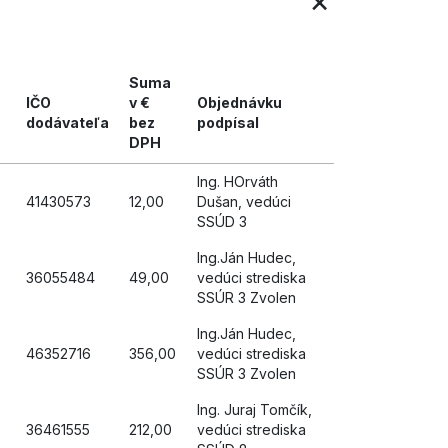
×
Suma
IČO
v €
Objednávku
dodávateľa
bez
podpísal
DPH
Ing. HOrváth
41430573
12,00
Dušan, vedúci
SSÚD 3
Ing.Ján Hudec,
36055484
49,00
vedúci strediska
SSÚR 3 Zvolen
Ing.Ján Hudec,
46352716
356,00
vedúci strediska
SSÚR 3 Zvolen
Ing. Juraj Tomčík,
36461555
212,00
vedúci strediska