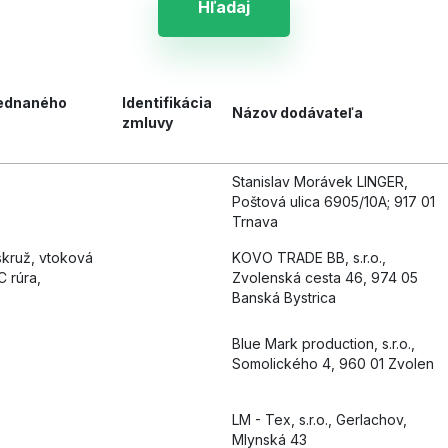
Hľadaj
jednaného
Identifikácia
Názov dodávateľa
zmluvy
Stanislav Morávek LINGER,
Poštová ulica 6905/10A; 917 01
Trnava
skruž, vtoková
KOVO TRADE BB, s.r.o.,
 rúra,
Zvolenská cesta 46, 974 05
Banská Bystrica
Blue Mark production, s.r.o.,
Somolického 4, 960 01 Zvolen
LM - Tex, s.r.o., Gerlachov,
Mlynská 43