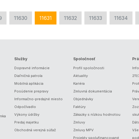
9
11630
11631
11632
11633
11634
Služby
Spoločnosť
Prá
Dopravné informácie
Profil spoločnosti
Inf
Diaľničná patrola
Aktuality
211
Mobilná aplikácia
Kariéra
Prot
Posúdenie prepravy
Zmluvná dokumentácia
Prá
Informačno-predajné miesto
Objednávky
Ver
Odpočívadlo
Faktúry
Zoz
Výkony údržby
Zákazky s nízkou hodnotou
sku
ámka
Predaj majetku
Zmluvy
Dát
Obchodná verejná súťaž
Zmluvy MPV
Vše
Projekty spolufinancované
pod