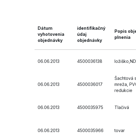
Dátum
identifikačný
Popis ob
vyhotovenia
údaj
plnenia
objednávky
objednávky
06.06.2013
4500036138
ložiško,ND
Šachtová 
06.06.2013
4500036017
mreža, PVC
redukcie
06.06.2013
4500035975
Tlačivá
06.06.2013
4500035966
tovar