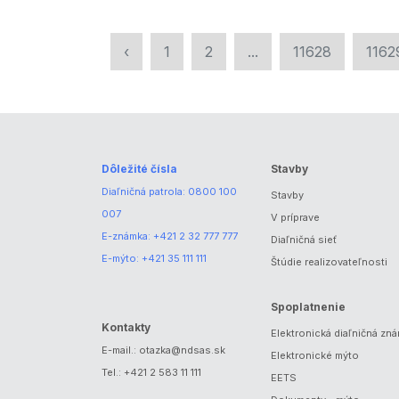
‹
1
2
...
11628
1162
Dôležité čísla
Stavby
Diaľničná patrola:
0800 100
Stavby
007
V príprave
E-známka:
+421 2 32 777 777
Diaľničná sieť
E-mýto:
+421 35 111 111
Štúdie realizovateľnosti
Spoplatnenie
Kontakty
Elektronická diaľničná zn
E-mail.:
otazka@ndsas.sk
Elektronické mýto
Tel.:
+421 2 583 11 111
EETS