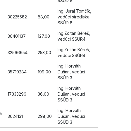
SSÚD 8
Ing. Juraj Tomčík,
30225582
88,00
vedúci strediska
SSÚD 8
Ing.Zoltán Béreš,
36401137
127,00
vedúci SSÚR4
Ing.Zoltán Béreš,
32566654
253,00
vedúci SSÚR4
Ing. Horváth
35710284
199,00
Dušan, vedúci
SSÚD 3
Ing. Horváth
17333296
36,00
Dušan, vedúci
SSÚD 3
Ing. Horváth
a
3624131
298,00
Dušan, vedúci
SSÚD 3