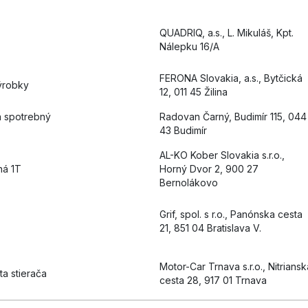
QUADRIQ, a.s., L. Mikuláš, Kpt.
Nálepku 16/A
FERONA Slovakia, a.s., Bytčická
ýrobky
12, 011 45 Žilina
a spotrebný
Radovan Čarný, Budimír 115, 044
43 Budimír
AL-KO Kober Slovakia s.r.o.,
ná 1T
Horný Dvor 2, 900 27
Bernolákovo
Grif, spol. s r.o., Panónska cesta
21, 851 04 Bratislava V.
Motor-Car Trnava s.r.o., Nitriansk
šta stierača
cesta 28, 917 01 Trnava