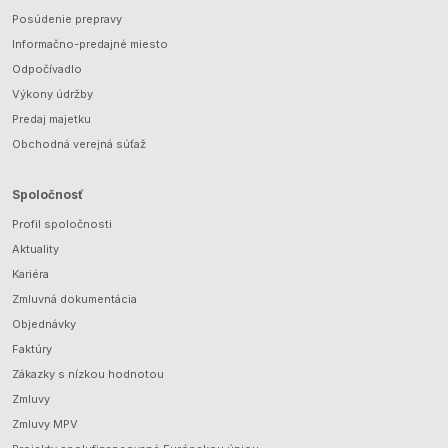
Posúdenie prepravy
Informačno-predajné miesto
Odpočívadlo
Výkony údržby
Predaj majetku
Obchodná verejná súťaž
Spoločnosť
Profil spoločnosti
Aktuality
Kariéra
Zmluvná dokumentácia
Objednávky
Faktúry
Zákazky s nízkou hodnotou
Zmluvy
Zmluvy MPV