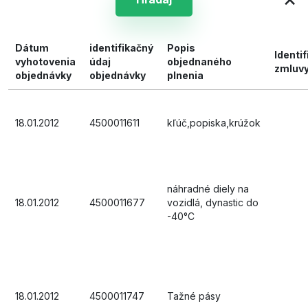
Dátum
identifikačný
Popis
Identif
vyhotovenia
údaj
objednaného
zmluv
objednávky
objednávky
plnenia
18.01.2012
4500011611
kľúč,popiska,krúžok
náhradné diely na
18.01.2012
4500011677
vozidlá, dynastic do
-40°C
18.01.2012
4500011747
Tažné pásy