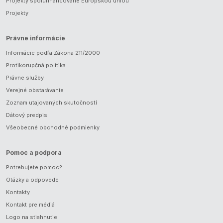
Projekty spolufinancované Európskou úniou
Projekty
Právne informácie
Informácie podľa Zákona 211/2000
Protikorupčná politika
Právne služby
Verejné obstarávanie
Zoznam utajovaných skutočností
Dátový predpis
Všeobecné obchodné podmienky
Pomoc a podpora
Potrebujete pomoc?
Otázky a odpovede
Kontakty
Kontakt pre médiá
Logo na stiahnutie