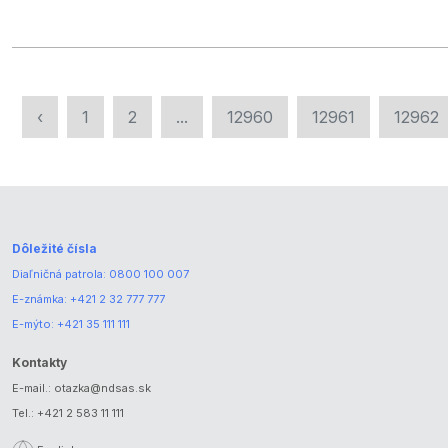
‹
1
2
...
12960
12961
12962
Dôležité čísla
Diaľničná patrola:
0800 100 007
E-známka:
+421 2 32 777 777
E-mýto:
+421 35 111 111
Kontakty
E-mail.:
otazka@ndsas.sk
Tel.:
+421 2 583 11 111