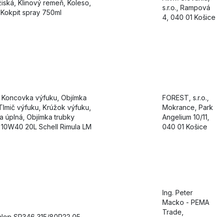
žiská, Klinový remeň, Koleso,
s.r.o., Rampová
 Kokpit spray 750ml
4, 040 01 Košice
- Koncovka výfuku, Objímka
FOREST, s.r.o.,
Tlmič výfuku, Krúžok výfuku,
Mokrance, Park
a úplná, Objímka trubky
Angelium 10/11,
j 10W40 20L Schell Rimula LM
040 01 Košice
Ing. Peter
Macko - PEMA
Trade,
nlop SP346 315/80R22,05