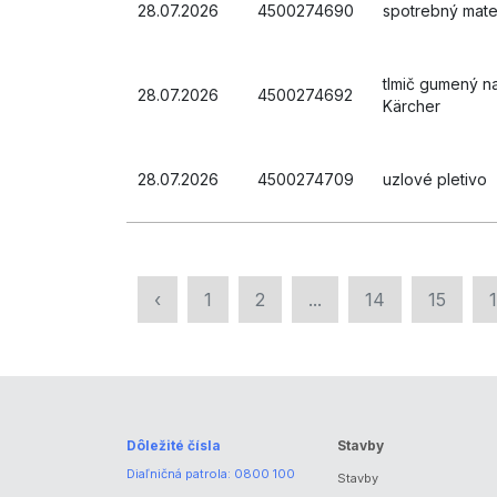
28.07.2026
4500274690
spotrebný mater
tlmič gumený n
28.07.2026
4500274692
Kärcher
28.07.2026
4500274709
uzlové pletivo
‹
1
2
...
14
15
Dôležité čísla
Stavby
Diaľničná patrola:
0800 100
Stavby