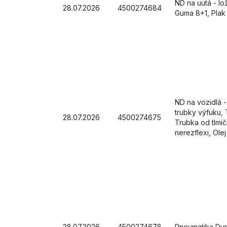
ND na uutá - lo
28.07.2026
4500274684
Guma 8+1, Plak
ND na vozidlá 
trubky výfuku, 
28.07.2026
4500274675
Trubka od tlmič
nerezflexi, Ole
28.07.2026
4500274678
Pneumatika Du