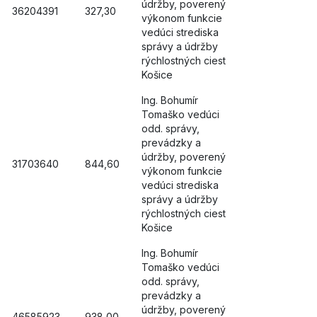
údržby, poverený
36204391
327,30
výkonom funkcie
vedúci strediska
správy a údržby
rýchlostných ciest
Košice
Ing. Bohumír
Tomaško vedúci
odd. správy,
prevádzky a
údržby, poverený
31703640
844,60
výkonom funkcie
vedúci strediska
správy a údržby
rýchlostných ciest
Košice
Ing. Bohumír
Tomaško vedúci
odd. správy,
prevádzky a
údržby, poverený
46585923
938,00