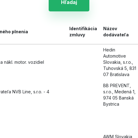
Hľadaj
Identifikácia
Názov
ného plnenia
zmluvy
dodávateľa
Hedin
Automotive
 nákl. motor. vozidiel
Slovakia, s.r.o.,
Tuhovská 5, 831
07 Bratislava
BB PREVENT,
teľa NVB Line, s.r.o. - 4
s.r.o., Medená 1,
974 05 Banská
Bystrica
AWM Slovakia,