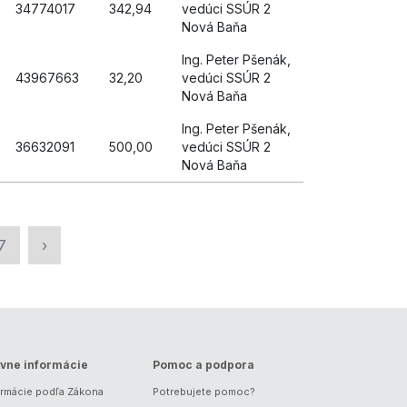
34774017
342,94
vedúci SSÚR 2
Nová Baňa
Ing. Peter Pšenák,
43967663
32,20
vedúci SSÚR 2
Nová Baňa
Ing. Peter Pšenák,
36632091
500,00
vedúci SSÚR 2
Nová Baňa
7
›
vne informácie
Pomoc a podpora
ormácie podľa Zákona
Potrebujete pomoc?