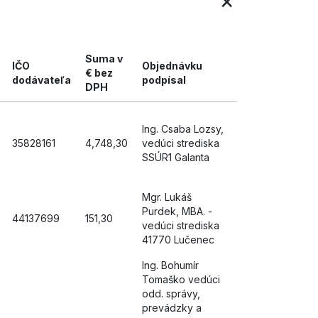
×
Suma v
IČO
Objednávku
€ bez
dodávateľa
podpísal
DPH
Ing. Csaba Lozsy,
35828161
4,748,30
vedúci strediska
SSÚR1 Galanta
Mgr. Lukáš
Purdek, MBA. -
44137699
151,30
vedúci strediska
41770 Lučenec
Ing. Bohumír
Tomaško vedúci
odd. správy,
prevádzky a