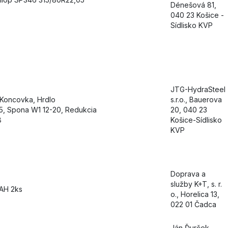
Dénešová 81,
040 23 Košice -
Sídlisko KVP
JTG-HydraSteel
 Koncovka, Hrdlo
s.r.o., Bauerova
5, Spona W1 12-20, Redukcia
20, 040 23
8
Košice-Sídlisko
KVP
Doprava a
služby K+T, s. r.
0AH 2ks
o., Horelica 13,
022 01 Čadca
Ján Ďurček -