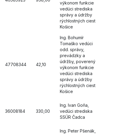
výkonom funkcie
vedúci strediska
správy a údržby
rýchlostných ciest
Košice
Ing. Bohumír
Tomaško vedúci
odd. správy,
prevádzky a
údržby, poverený
47708344
42,10
výkonom funkcie
vedúci strediska
správy a údržby
rýchlostných ciest
Košice
Ing. Ivan Goňa,
36008184
330,00
vedúci strediska
SSÚR Čadca
Ing. Peter Pšenák,