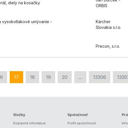
iál, diely na kosačky
ORBIS
a vysokotlakové umývanie -
Kärcher
Slovakia s.r.o.
Precon, s.r.o.
16
17
18
19
20
...
13306
1330
Služby
Spoločnosť
Prá
Dopravné informácie
Profil spoločnosti
Inf