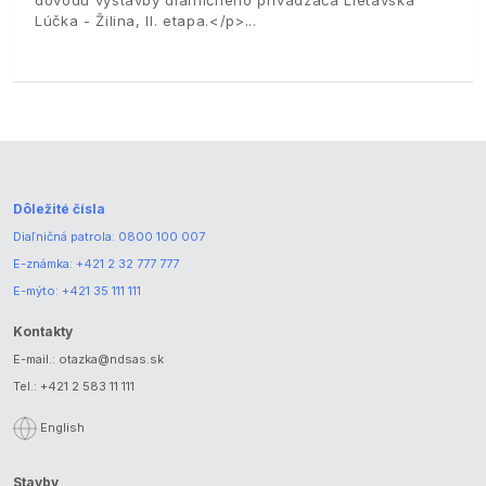
Lúčka - Žilina, II. etapa.</p>
Dôležité čísla
Diaľničná patrola:
0800 100 007
E-známka:
+421 2 32 777 777
E-mýto:
+421 35 111 111
Kontakty
E-mail.:
otazka@ndsas.sk
Tel.:
+421 2 583 11 111
English
Stavby