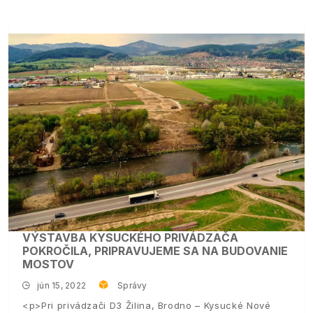
VÝSTAVBA KYSUCKÉHO PRIVÁDZAČA
POKROČILA, PRIPRAVUJEME SA NA BUDOVANIE
MOSTOV
jún 15, 2022
Správy
<p>Pri privádzači D3 Žilina, Brodno – Kysucké Nové