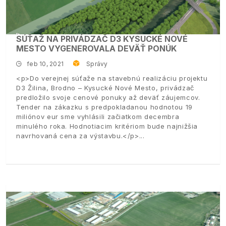
SÚŤAŽ NA PRIVÁDZAČ D3 KYSUCKÉ NOVÉ
MESTO VYGENEROVALA DEVÄŤ PONÚK
feb 10, 2021
Správy
<p>Do verejnej súťaže na stavebnú realizáciu projektu
D3 Žilina, Brodno – Kysucké Nové Mesto, privádzač
predložilo svoje cenové ponuky až deväť záujemcov.
Tender na zákazku s predpokladanou hodnotou 19
miliónov eur sme vyhlásili začiatkom decembra
minulého roka. Hodnotiacim kritériom bude najnižšia
navrhovaná cena za výstavbu.</p>