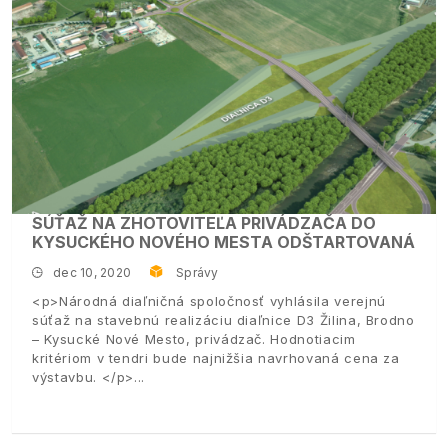
SÚŤAŽ NA ZHOTOVITEĽA PRIVÁDZAČA DO
KYSUCKÉHO NOVÉHO MESTA ODŠTARTOVANÁ
dec 10, 2020
Správy
<p>Národná diaľničná spoločnosť vyhlásila verejnú
súťaž na stavebnú realizáciu diaľnice D3 Žilina, Brodno
– Kysucké Nové Mesto, privádzač. Hodnotiacim
kritériom v tendri bude najnižšia navrhovaná cena za
výstavbu. </p>