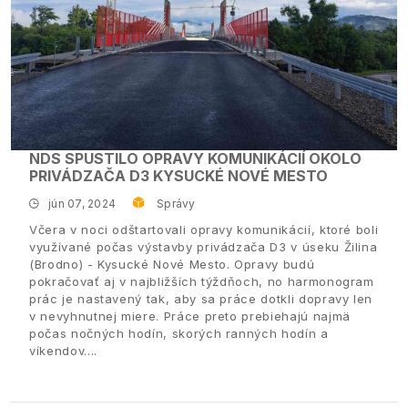
NDS SPUSTILO OPRAVY KOMUNIKÁCIÍ OKOLO
PRIVÁDZAČA D3 KYSUCKÉ NOVÉ MESTO
jún 07, 2024
Správy
Včera v noci odštartovali opravy komunikácií, ktoré boli
využívané počas výstavby privádzača D3 v úseku Žilina
(Brodno) - Kysucké Nové Mesto. Opravy budú
pokračovať aj v najbližších týždňoch, no harmonogram
prác je nastavený tak, aby sa práce dotkli dopravy len
v nevyhnutnej miere. Práce preto prebiehajú najmä
počas nočných hodín, skorých ranných hodín a
víkendov.