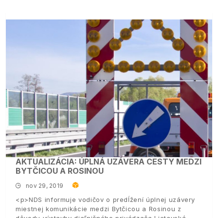
AKTUALIZÁCIA: ÚPLNÁ UZÁVERA CESTY MEDZI
BYTČICOU A ROSINOU
nov 29, 2019
<p>NDS informuje vodičov o predĺžení úplnej uzávery
miestnej komunikácie medzi Bytčicou a Rosinou z
dôvodu výstavby diaľničného privádzača Lietavská