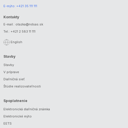
E-mýto:
+421 35 111 111
Kontakty
E-mail.:
otazka@ndsas.sk
Tel.:
+421 2 583 11 111
English
Stavby
Stavby
V príprave
Diaľničná sieť
Štúdie realizovateľnosti
Spoplatnenie
Elektronická diaľničná známka
Elektronické mýto
EETS