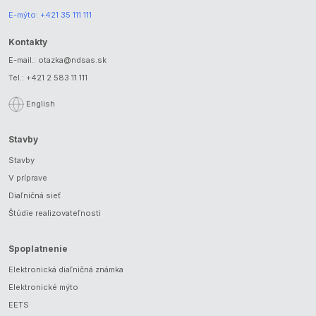
E-mýto:
+421 35 111 111
Kontakty
E-mail.:
otazka@ndsas.sk
Tel.:
+421 2 583 11 111
English
Stavby
Stavby
V príprave
Diaľničná sieť
Štúdie realizovateľnosti
Spoplatnenie
Elektronická diaľničná známka
Elektronické mýto
EETS