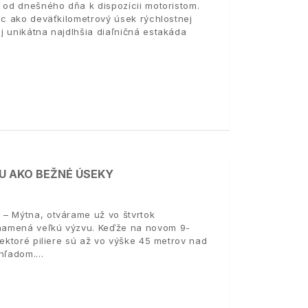
 od dnešného dňa k dispozícii motoristom.
ac ako deväťkilometrový úsek rýchlostnej
j unikátna najdlhšia diaľničná estakáda
U AKO BEŽNÉ ÚSEKY
 – Mýtna, otvárame už vo štvrtok
namená veľkú výzvu. Keďže na novom 9-
iektoré piliere sú až vo výške 45 metrov nad
hľadom.