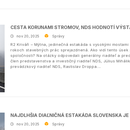
CESTA KORUNAMI STROMOV, NDS HODNOTÍ VÝST
nov 20, 2025
Správy
R2 Kriváň – Mýtna, jedinečná estakáda s vysokými mostami
rokoch stavebných prác sprejazdnená. Ako vidí tento úsek 
spoločnosti? Na otázky odpovedali generálny riaditeľ a pr
člen predstavenstva a investičný riaditeľ NDS, Július Mihá
prevádzkový riaditeľ NDS, Rastislav Droppa.
NAJDLHŠIA DIAĽNIČNÁ ESTAKÁDA SLOVENSKA J
nov 20, 2025
Správy