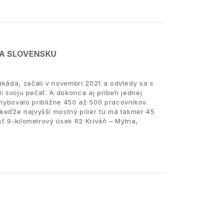
NA SLOVENSKU
akáda, začali v novembri 2021 a odvtedy sa s
li svoju pečať. A dokonca aj príbeh jednej
hybovalo približne 450 až 500 pracovníkov.
keďže najvyšší mostný pilier tu má takmer 45
sť 9-kilometrový úsek R2 Kriváň – Mýtna,