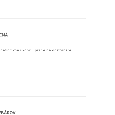
NENÁ
definitívne ukončili práce na odstránení
AVBÁROV