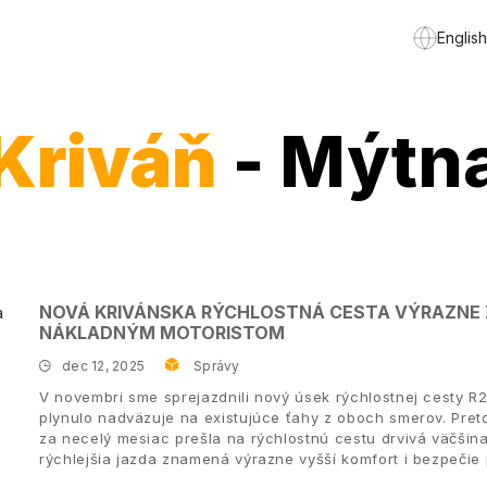
English
Kriváň
- Mýtn
NOVÁ KRIVÁNSKA RÝCHLOSTNÁ CESTA VÝRAZNE
NÁKLADNÝM MOTORISTOM
dec 12, 2025
Správy
V novembri sme sprejazdnili nový úsek rýchlostnej cesty R2
plynulo nadväzuje na existujúce ťahy z oboch smerov. Preto 
za necelý mesiac prešla na rýchlostnú cestu drvivá väčšina
rýchlejšia jazda znamená výrazne vyšší komfort i bezpečie 