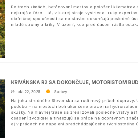
Po troch zimách, betónovaní mostov a položení kilometrov 
najkrajšia fáza – tá, v ktorej stroje vystriedali ruky exper
diaľničnej spoločnosti sa na stavbe dokončujú posledné ús
mladé stromy a kríky. V území, kde pred časom rástla estaká
KRIVÁNSKA R2 SA DOKONČUJE, MOTORISTOM BUD
okt 22, 2025
Správy
Na juhu stredného Slovenska sa rodí nový príbeh dopravy. 
podobu – na mostoch boli ukončené práce na hydroizolácii 
skúšky. Na hlavnej trase sa zrealizovali posledné vrstvy asf
osadení zvodidiel a finalizujú sa práce na dopravnom znač
aj v prácach na napojení predchádzajúceho rýchlostného ú