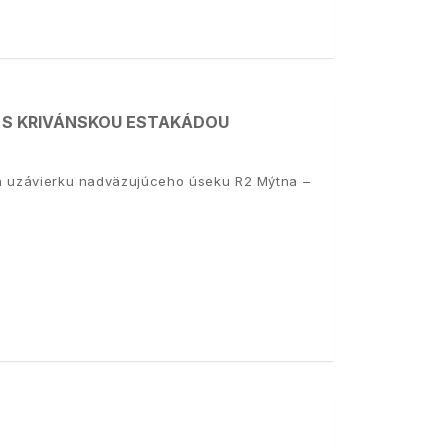
J S KRIVÁNSKOU ESTAKÁDOU
da uzávierku nadväzujúceho úseku R2 Mýtna –