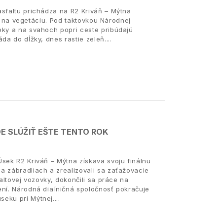
asfaltu prichádza na R2 Kriváň – Mýtna
tov na vegetáciu. Pod taktovkou Národnej
eky a na svahoch popri ceste pribúdajú
da do dĺžky, dnes rastie zeleň.
E SLÚŽIŤ EŠTE TENTO ROK
Úsek R2 Kriváň – Mýtna získava svoju finálnu
a zábradliach a zrealizovali sa zaťažovacie
altovej vozovky, dokončili sa práce na
ení. Národná diaľničná spoločnosť pokračuje
seku pri Mýtnej.