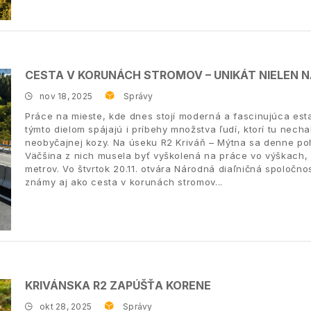
CESTA V KORUNÁCH STROMOV – UNIKÁT NIELEN 
nov 18, 2025
Správy
Práce na mieste, kde dnes stojí moderná a fascinujúca est
týmto dielom spájajú i príbehy množstva ľudí, ktorí tu necha
neobyčajnej kozy. Na úseku R2 Kriváň – Mýtna sa denne po
Väčšina z nich musela byť vyškolená na práce vo výškach, 
metrov. Vo štvrtok 20.11. otvára Národná diaľničná spoločno
známy aj ako cesta v korunách stromov
KRIVÁNSKA R2 ZAPÚŠŤA KORENE
okt 28, 2025
Správy