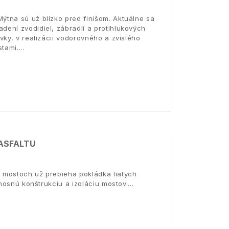
tna sú už blízko pred finišom. Aktuálne sa
ení zvodidiel, zábradlí a protihlukových
vky, v realizácii vodorovného a zvislého
tami.
 ASFALTU
 mostoch už prebieha pokládka liatych
 nosnú konštrukciu a izoláciu mostov.