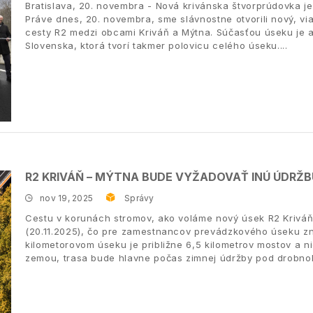
Bratislava, 20. novembra - Nová krivánska štvorprúdovka je
Práve dnes, 20. novembra, sme slávnostne otvorili nový, vi
cesty R2 medzi obcami Kriváň a Mýtna. Súčasťou úseku je a
Slovenska, ktorá tvorí takmer polovicu celého úseku.
R2 KRIVÁŇ – MÝTNA BUDE VYŽADOVAŤ INÚ ÚDRŽB
nov 19, 2025
Správy
Cestu v korunách stromov, ako voláme nový úsek R2 Kriváň
(20.11.2025), čo pre zamestnancov prevádzkového úseku z
kilometorovom úseku je približne 6,5 kilometrov mostov a n
zemou, trasa bude hlavne počas zimnej údržby pod drobno