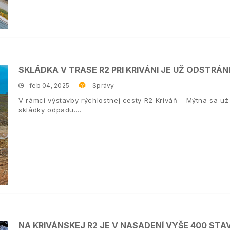
SKLÁDKA V TRASE R2 PRI KRIVÁNI JE UŽ ODSTRÁ
feb 04, 2025
Správy
V rámci výstavby rýchlostnej cesty R2 Kriváň – Mýtna sa už 
skládky odpadu.
NA KRIVÁNSKEJ R2 JE V NASADENÍ VYŠE 400 ST