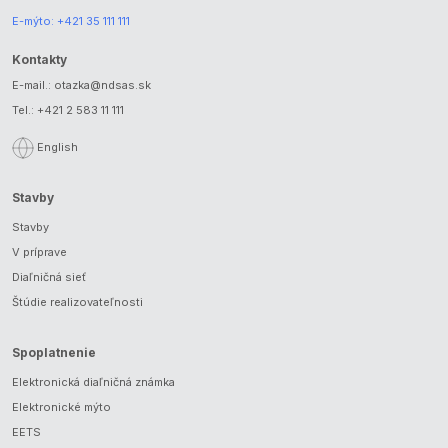
E-mýto:
+421 35 111 111
Kontakty
E-mail.:
otazka@ndsas.sk
Tel.:
+421 2 583 11 111
English
Stavby
Stavby
V príprave
Diaľničná sieť
Štúdie realizovateľnosti
Spoplatnenie
Elektronická diaľničná známka
Elektronické mýto
EETS