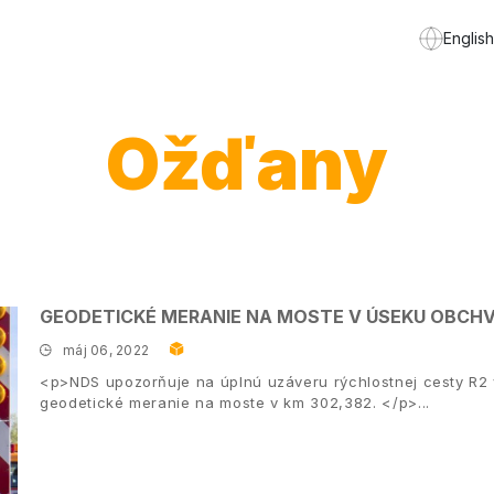
English
Ožďany
GEODETICKÉ MERANIE NA MOSTE V ÚSEKU OBCH
máj 06, 2022
<p>NDS upozorňuje na úplnú uzáveru rýchlostnej cesty R2
geodetické meranie na moste v km 302,382. </p>