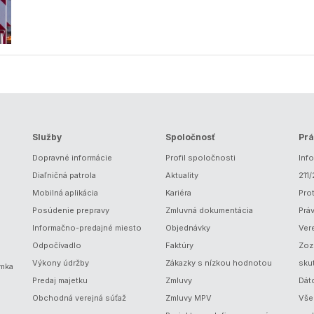
Služby
Spoločnosť
Prá
Dopravné informácie
Profil spoločnosti
Inf
Diaľničná patrola
Aktuality
211
Mobilná aplikácia
Kariéra
Prot
Posúdenie prepravy
Zmluvná dokumentácia
Prá
Informačno-predajné miesto
Objednávky
Ver
Odpočívadlo
Faktúry
Zoz
Výkony údržby
Zákazky s nízkou hodnotou
sku
ámka
Predaj majetku
Zmluvy
Dát
Obchodná verejná súťaž
Zmluvy MPV
Vše