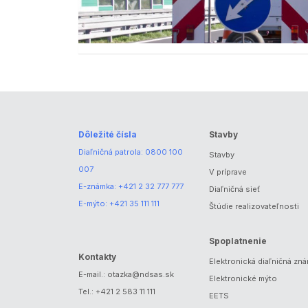
Dôležité čísla
Stavby
Diaľničná patrola:
0800 100
Stavby
007
V príprave
E-známka:
+421 2 32 777 777
Diaľničná sieť
E-mýto:
+421 35 111 111
Štúdie realizovateľnosti
Spoplatnenie
Kontakty
Elektronická diaľničná zn
E-mail.:
otazka@ndsas.sk
Elektronické mýto
Tel.:
+421 2 583 11 111
EETS