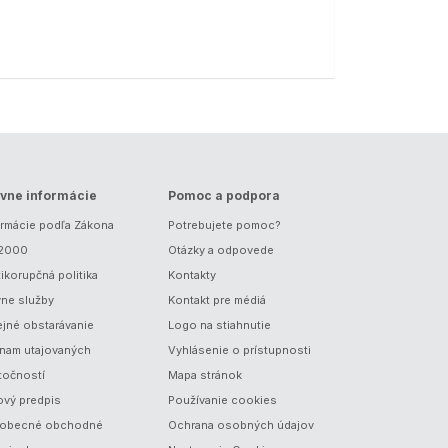
vne informácie
Pomoc a podpora
ormácie podľa Zákona
Potrebujete pomoc?
/2000
Otázky a odpovede
ikorupčná politika
Kontakty
vne služby
Kontakt pre médiá
ejné obstarávanie
Logo na stiahnutie
nam utajovaných
Vyhlásenie o prístupnosti
točností
Mapa stránok
ový predpis
Používanie cookies
obecné obchodné
Ochrana osobných údajov