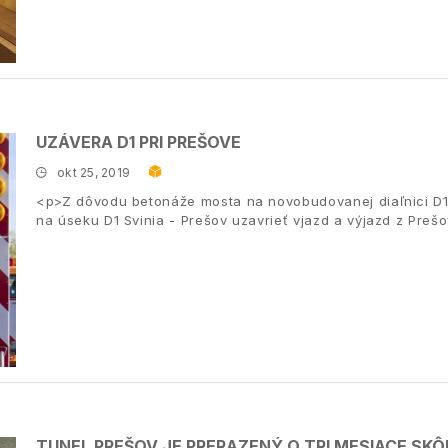
UZÁVERA D1 PRI PREŠOVE
okt 25, 2019
<p>Z dôvodu betonáže mosta na novobudovanej diaľnici D1
na úseku D1 Svinia - Prešov uzavrieť vjazd a výjazd z Preš
TUNEL PREŠOV JE PRERAZENÝ O TRI MESIACE SKÔ