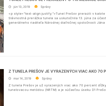
jún 13, 2019
Správy
<p style="text-align:justify;">Tunel Prešov prerazili v kalot
Slávnostná prerážka tunela sa uskutočnila 13. júna za účas
generálneho riaditeľa Národnej diaľničnej spoločnosti Jána 
Z TUNELA PREŠOV JE VYRAZENÝCH VIAC AKO 70 
mar 14, 2019
Správy
Z tunela Prešov je už vyrazených viac ako 70 percent dĺžky
tunelovacou metódou (NRTM) a je súčasťou úseku D1 Prešov