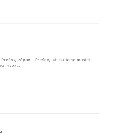
 Prešov, západ - Prešov, juh budeme musieť
ova. </p>
R