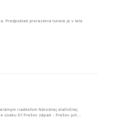
a. Predpoklad prerazenia tunela je v lete
erálnym riaditeľom Národnej diaľničnej
e úseku D1 Prešov západ - Prešov juh.