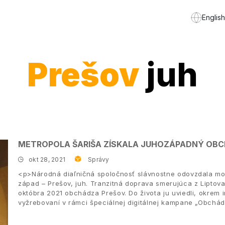
English
Prešov
juh
METROPOLA ŠARIŠA ZÍSKALA JUHOZÁPADNÝ OB
okt 28, 2021
Správy
<p>Národná diaľničná spoločnosť slávnostne odovzdala motor
západ – Prešov, juh. Tranzitná doprava smerujúca z Lipto
októbra 2021 obchádza Prešov. Do života ju uviedli, okrem i
vyžrebovaní v rámci špeciálnej digitálnej kampane „Obchá