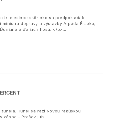
e o tri mesiace skôr ako sa predpokladalo.
ti ministra dopravy a výstavby Árpáda Érseka,
Ďurišina a ďalších hostí. </p>
PERCENT
 tunela. Tunel sa razí Novou rakúskou
 západ - Prešov juh.