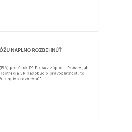
 MÔŽU NAPLNO ROZBEHNÚŤ
(EIA) pre úsek D1 Prešov západ - Prešov juh
prostredia SR nadobudlo právoplatnosť, to
žu naplno rozbehnúť.