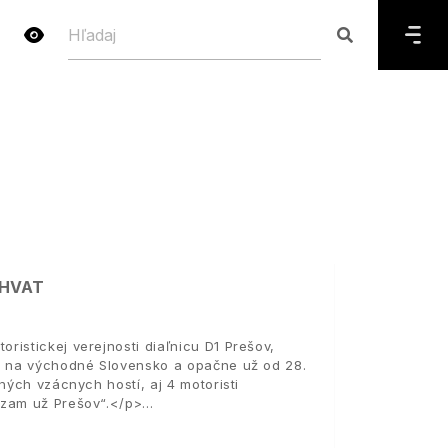
CHVAT
istickej verejnosti diaľnicu D1 Prešov,
va na východné Slovensko a opačne už od 28.
ných vzácnych hostí, aj 4 motoristi
dzam už Prešov“.</p>