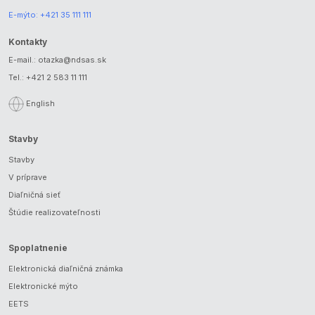
E-mýto:
+421 35 111 111
Kontakty
E-mail.:
otazka@ndsas.sk
Tel.:
+421 2 583 11 111
English
Stavby
Stavby
V príprave
Diaľničná sieť
Štúdie realizovateľnosti
Spoplatnenie
Elektronická diaľničná známka
Elektronické mýto
EETS