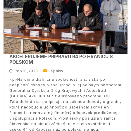
AKCELERUJEME PRÍPRAVU R4 PO HRANICU S
POĽSKOM
feb 10, 2023
Správy
<p>Národná diaľničná spoločnosť, a.s. získa po
podpísaní dohody o spolupráci s jej poľským partnerom
Generalna Dyrekcja Dróg Krajowych i Autostrad
(GDDKiA) 476.000 eur z európskeho programu CEF.
Táto dohoda sa podpisuje na základe dohody o grante,
ktorá nadobudla účinnosť po úspešnom schválení
žiadosti o nenávratný finančný príspevok predloženej
v spolupráci s Poľskom. Prostriedky poslúžia v rámci
Slovenska na aktualizáciu štúdie realizovateľnosti
úseku R4 od Kapušian až po poľskú hranicu.