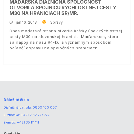
MAĎARSKÁ DIAĽNIČNÁ SPOLOČNOSŤ
OTVORILA SPOJNICU RÝCHLOSTNEJ CESTY
M30 NA HRANICIACH SR/MR.
jan 16, 2018
Správy
Dnes maďarská strana otvorila krátky úsek rýchlostnej
cesty M30 na slovenskej hranici s Maďarskom, ktorá
sa napojí na našu R4-ku a významným spôsobom
odľahčí dopravu na spoločných hraniciach.
Dôležité čísla
Diaľničná patrola:
0800 100 007
E-známka:
+421 2 32 777 777
E-mýto:
+421 35 111 111
Kontakty