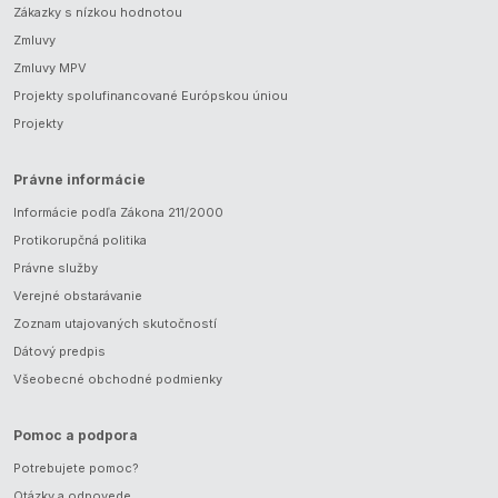
Zákazky s nízkou hodnotou
Zmluvy
Zmluvy MPV
Projekty spolufinancované Európskou úniou
Projekty
Právne informácie
Informácie podľa Zákona 211/2000
Protikorupčná politika
Právne služby
Verejné obstarávanie
Zoznam utajovaných skutočností
Dátový predpis
Všeobecné obchodné podmienky
Pomoc a podpora
Potrebujete pomoc?
Otázky a odpovede