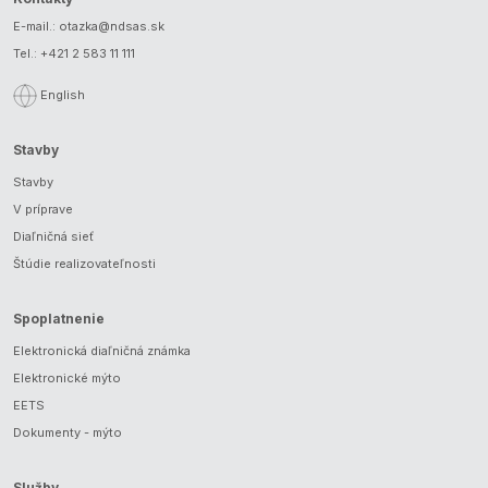
E-mail.:
otazka@ndsas.sk
Tel.:
+421 2 583 11 111
English
Stavby
Stavby
V príprave
Diaľničná sieť
Štúdie realizovateľnosti
Spoplatnenie
Elektronická diaľničná známka
Elektronické mýto
EETS
Dokumenty - mýto
Služby