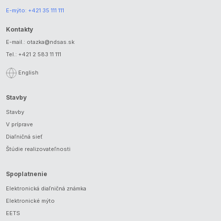
E-mýto:
+421 35 111 111
Kontakty
E-mail.:
otazka@ndsas.sk
Tel.:
+421 2 583 11 111
English
Stavby
Stavby
V príprave
Diaľničná sieť
Štúdie realizovateľnosti
Spoplatnenie
Elektronická diaľničná známka
Elektronické mýto
EETS