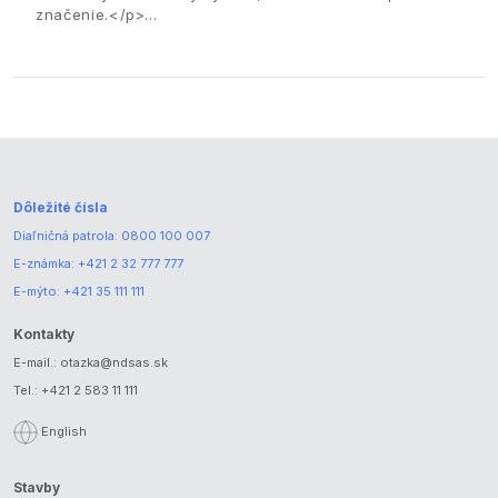
značenie.</p>
Dôležité čísla
Diaľničná patrola:
0800 100 007
E-známka:
+421 2 32 777 777
E-mýto:
+421 35 111 111
Kontakty
E-mail.:
otazka@ndsas.sk
Tel.:
+421 2 583 11 111
English
Stavby