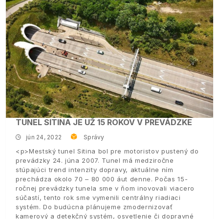
TUNEL SITINA JE UŽ 15 ROKOV V PREVÁDZKE
jún 24, 2022
Správy
<p>Mestský tunel Sitina bol pre motoristov pustený do
prevádzky 24. júna 2007. Tunel má medziročne
stúpajúci trend intenzity dopravy, aktuálne ním
prechádza okolo 70 – 80 000 áut denne. Počas 15-
ročnej prevádzky tunela sme v ňom inovovali viacero
súčastí, tento rok sme vymenili centrálny riadiaci
systém. Do budúcna plánujeme zmodernizovať
kamerový a detekčný systém, osvetlenie či dopravné