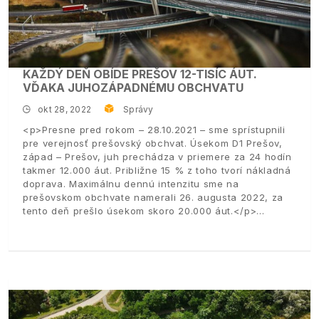
KAŽDÝ DEŇ OBÍDE PREŠOV 12-TISÍC ÁUT.
VĎAKA JUHOZÁPADNÉMU OBCHVATU
okt 28, 2022
Správy
<p>Presne pred rokom – 28.10.2021 – sme sprístupnili
pre verejnosť prešovský obchvat. Úsekom D1 Prešov,
západ – Prešov, juh prechádza v priemere za 24 hodín
takmer 12.000 áut. Približne 15 % z toho tvorí nákladná
doprava. Maximálnu dennú intenzitu sme na
prešovskom obchvate namerali 26. augusta 2022, za
tento deň prešlo úsekom skoro 20.000 áut.</p>