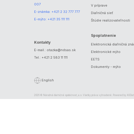
007
V príprave
E-známka:
+421 2 32 777 777
Diaľničná sieť
E-mýto:
+421 35 111 111
Štúdie realizovateľnosti
Spoplatnenie
Kontakty
Elektronická diaľničná zn
E-mail.:
otazka@ndsas.sk
Elektronické mýto
Tel.:
+421 2 583 11 111
EETS
Dokumenty - mýto
English
2026 © Národná diaľničná spoločnosť, a.s. Všetky práva vyhradené. Powered by
ASDat