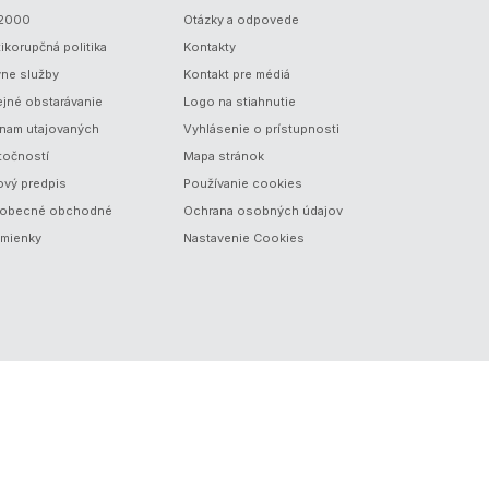
/2000
Otázky a odpovede
ikorupčná politika
Kontakty
vne služby
Kontakt pre médiá
ejné obstarávanie
Logo na stiahnutie
nam utajovaných
Vyhlásenie o prístupnosti
točností
Mapa stránok
ový predpis
Používanie cookies
obecné obchodné
Ochrana osobných údajov
mienky
Nastavenie Cookies