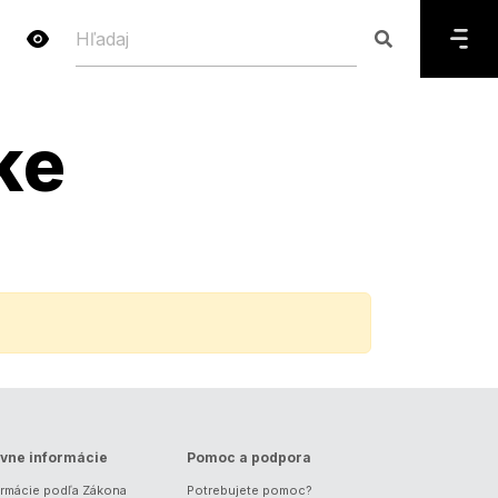
ke
vne informácie
Pomoc a podpora
ormácie podľa Zákona
Potrebujete pomoc?