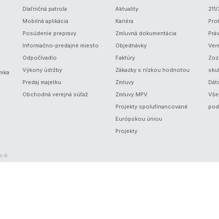
Diaľničná patrola
Aktuality
211
Mobilná aplikácia
Kariéra
Prot
Posúdenie prepravy
Zmluvná dokumentácia
Prá
Informačno-predajné miesto
Objednávky
Ver
Odpočívadlo
Faktúry
Zoz
Výkony údržby
Zákazky s nízkou hodnotou
sku
ámka
Predaj majetku
Zmluvy
Dát
Obchodná verejná súťaž
Zmluvy MPV
Vše
Projekty spolufinancované
pod
Európskou úniou
Projekty
a.sk