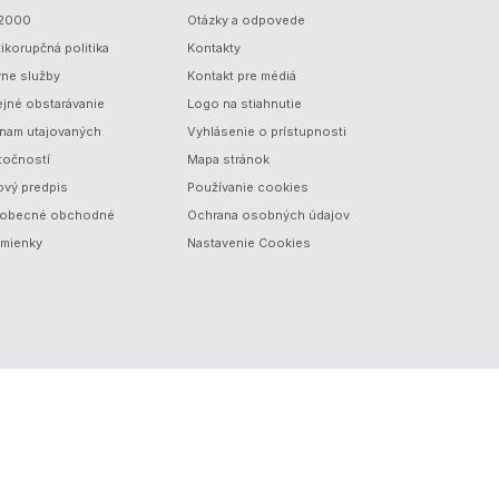
/2000
Otázky a odpovede
ikorupčná politika
Kontakty
vne služby
Kontakt pre médiá
ejné obstarávanie
Logo na stiahnutie
nam utajovaných
Vyhlásenie o prístupnosti
točností
Mapa stránok
ový predpis
Používanie cookies
obecné obchodné
Ochrana osobných údajov
mienky
Nastavenie Cookies