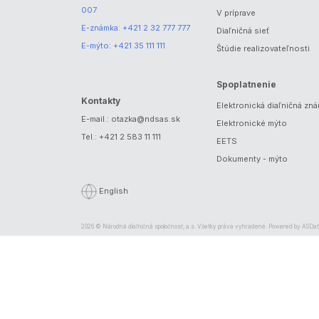
007
V príprave
E-známka:
+421 2 32 777 777
Diaľničná sieť
E-mýto:
+421 35 111 111
Štúdie realizovateľnosti
Spoplatnenie
Kontakty
Elektronická diaľničná zn
E-mail.:
otazka@ndsas.sk
Elektronické mýto
Tel.:
+421 2 583 11 111
EETS
Dokumenty - mýto
English
2026 © Národná diaľničná spoločnosť, a.s. Všetky práva vyhradené. Powered by
ASDat