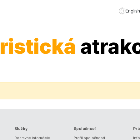
English
ristická
atrakc
Služby
Spoločnosť
Prá
Dopravné informácie
Profil spoločnosti
Inf