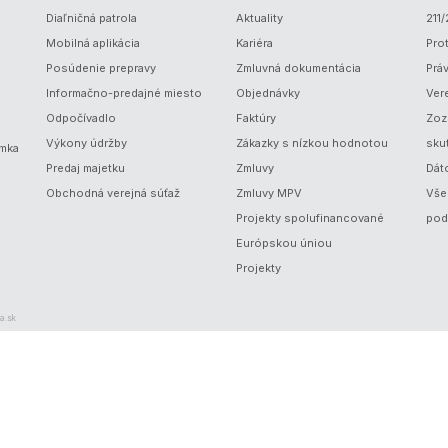
Diaľničná patrola
Aktuality
211
Mobilná aplikácia
Kariéra
Prot
Posúdenie prepravy
Zmluvná dokumentácia
Prá
Informačno-predajné miesto
Objednávky
Ver
Odpočívadlo
Faktúry
Zoz
Výkony údržby
Zákazky s nízkou hodnotou
sku
ámka
Predaj majetku
Zmluvy
Dát
Obchodná verejná súťaž
Zmluvy MPV
Vše
Projekty spolufinancované
pod
Európskou úniou
Projekty
a.sk