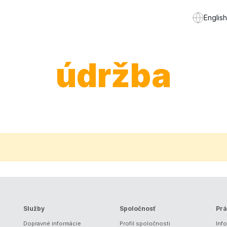
English
údržba
Služby
Spoločnosť
Prá
Dopravné informácie
Profil spoločnosti
Inf