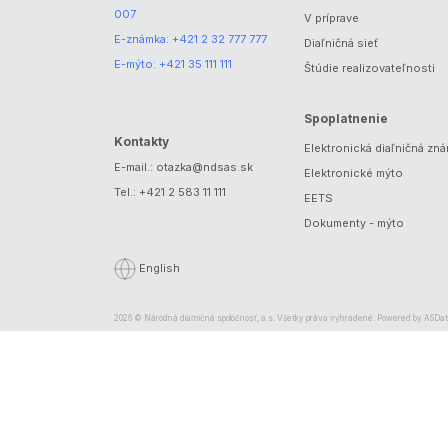
007
V príprave
E-známka:
+421 2 32 777 777
Diaľničná sieť
E-mýto:
+421 35 111 111
Štúdie realizovateľnosti
Spoplatnenie
Kontakty
Elektronická diaľničná zn
E-mail.:
otazka@ndsas.sk
Elektronické mýto
Tel.:
+421 2 583 11 111
EETS
Dokumenty - mýto
English
2026 © Národná diaľničná spoločnosť, a.s. Všetky práva vyhradené. Powered by
ASDat