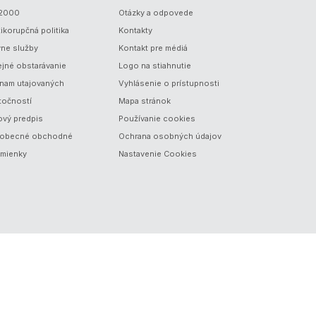
/2000
Otázky a odpovede
ikorupčná politika
Kontakty
vne služby
Kontakt pre médiá
ejné obstarávanie
Logo na stiahnutie
nam utajovaných
Vyhlásenie o prístupnosti
točností
Mapa stránok
ový predpis
Používanie cookies
obecné obchodné
Ochrana osobných údajov
mienky
Nastavenie Cookies