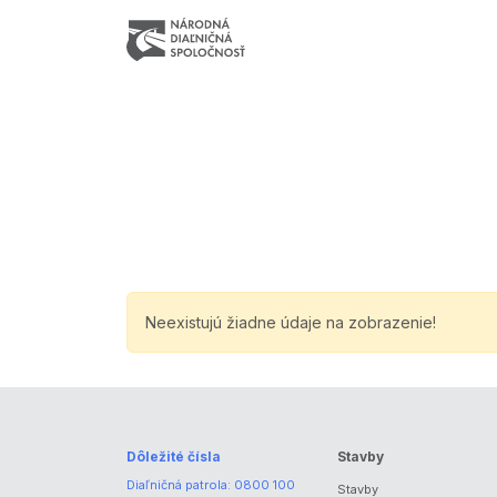
Neexistujú žiadne údaje na zobrazenie!
Dôležité čísla
Stavby
Diaľničná patrola:
0800 100
Stavby