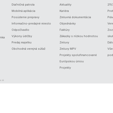
Diaľničná patrola
Aktuality
211
Mobilná aplikácia
Kariéra
Prot
Posúdenie prepravy
Zmluvná dokumentácia
Prá
Informačno-predajné miesto
Objednávky
Ver
Odpočívadlo
Faktúry
Zoz
Výkony údržby
Zákazky s nízkou hodnotou
sku
ámka
Predaj majetku
Zmluvy
Dát
Obchodná verejná súťaž
Zmluvy MPV
Vše
Projekty spolufinancované
pod
Európskou úniou
Projekty
a.sk