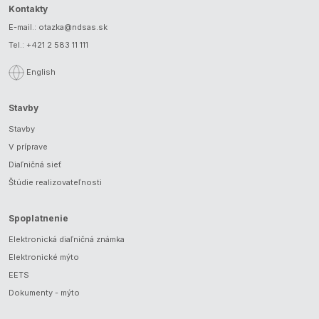
Kontakty
E-mail.:
otazka@ndsas.sk
Tel.:
+421 2 583 11 111
English
Stavby
Stavby
V príprave
Diaľničná sieť
Štúdie realizovateľnosti
Spoplatnenie
Elektronická diaľničná známka
Elektronické mýto
EETS
Dokumenty - mýto