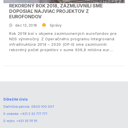
REKORDNÝ ROK 2018, ZAZMLUVNILI SME
DOPOSIAĽ NAJVIAC PROJEKTOV Z
EUROFONDOV
dec 13, 2018
Správy
Rok 2018 bol v objeme zazmluvnených eurofondov pre
NDS výnimočný. Z Operačného programu Integrovaná
infraštruktúra 2014 – 2020 (OP-II) sme zazmluvnili
rekordný počet projektov v sume 936,9 milióna eur.
Dôležité čísla
Diaľničná patrola:
0800 100 007
E-známka:
+421 2 32 777 777
E-mýto:
+421 35 111 111