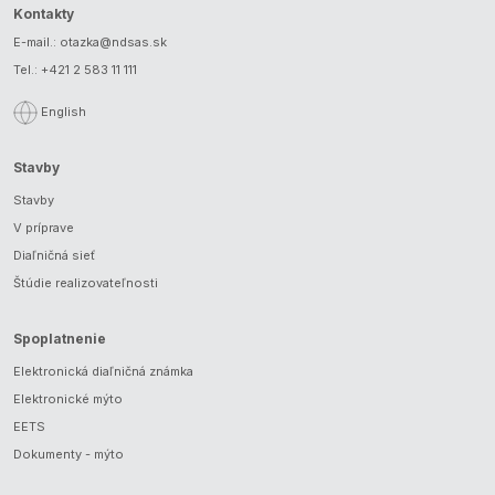
Kontakty
E-mail.:
otazka@ndsas.sk
Tel.:
+421 2 583 11 111
English
Stavby
Stavby
V príprave
Diaľničná sieť
Štúdie realizovateľnosti
Spoplatnenie
Elektronická diaľničná známka
Elektronické mýto
EETS
Dokumenty - mýto