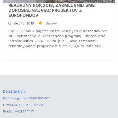
REKORDNÝ ROK 2018, ZAZMLUVNILI SME
DOPOSIAĽ NAJVIAC PROJEKTOV Z
EUROFONDOV
dec 13, 2018
Správy
Rok 2018 bol v objeme zazmluvnených eurofondov pre
NDS výnimočný. Z Operačného programu Integrovaná
infraštruktúra 2014 – 2020 (OP-II) sme zazmluvnili
rekordný počet projektov v sume 936,9 milióna eur.
Dôležité čísla
Diaľničná patrola:
0800 100 007
E-známka:
+421 2 32 777 777
E-mýto:
+421 35 111 111