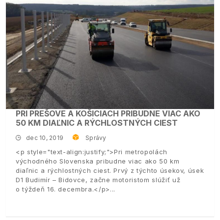
PRI PREŠOVE A KOŠICIACH PRIBUDNE VIAC AKO
50 KM DIAĽNIC A RÝCHLOSTNÝCH CIEST
dec 10, 2019
Správy
<p style="text-align:justify;">Pri metropolách
východného Slovenska pribudne viac ako 50 km
diaľnic a rýchlostných ciest. Prvý z týchto úsekov, úsek
D1 Budimír – Bidovce, začne motoristom slúžiť už
o týždeň 16. decembra.</p>