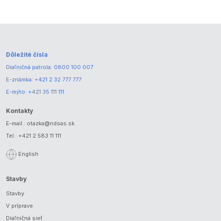
Dôležité čísla
Diaľničná patrola:
0800 100 007
E-známka:
+421 2 32 777 777
E-mýto:
+421 35 111 111
Kontakty
E-mail.:
otazka@ndsas.sk
Tel.:
+421 2 583 11 111
English
Stavby
Stavby
V príprave
Diaľničná sieť