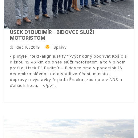
ÚSEK D1 BUDIMÍR - BIDOVCE SLÚŽI
MOTORISTOM
dec 16, 2019
Správy
<p style="text-align:justify;">Východný obchvat Košíc s
dĺžkou 15,46 km od dnes slúži motoristom a to v plnom
profile. Úsek D1 Budimír – Bidovce sme v pondelok 16.
decembra slávnostne otvorili za účasti ministra
dopravy a výstavby Árpáda Érseka, zástupcov NDS a
ďalších hostí. </p>