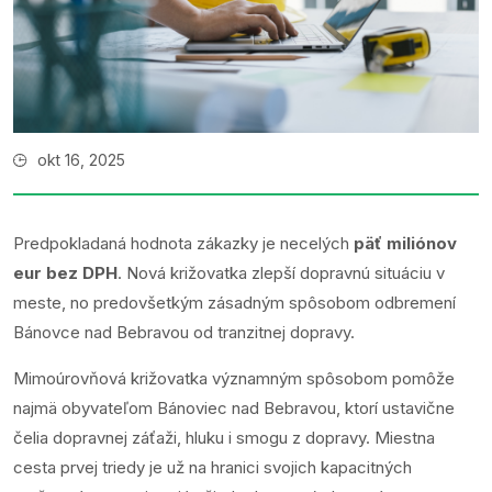
okt 16, 2025
Predpokladaná hodnota zákazky je necelých
päť miliónov
eur bez DPH
. Nová križovatka zlepší dopravnú situáciu v
meste, no predovšetkým zásadným spôsobom odbremení
Bánovce nad Bebravou od tranzitnej dopravy.
Mimoúrovňová križovatka významným spôsobom pomôže
najmä obyvateľom Bánoviec nad Bebravou, ktorí ustavične
čelia dopravnej záťaži, hluku i smogu z dopravy. Miestna
cesta prvej triedy je už na hranici svojich kapacitných