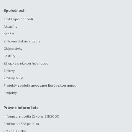
Spoločnosť
Profil spoločnosti
Aktuality
Kariéra
Zmluvná dokumentácia
Objednávky
Faktúry
Zákazky s nízkou hodnotou
Zmluvy
Zmluvy MPV
Projekty spolufinancované Európskou úniou
Projekty
Právne informácie
Informácie podľa Zákona 211/2000
Protikorupčná politika
Právne služby