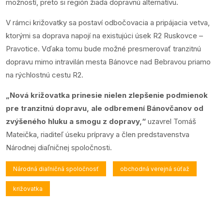
možností, preto si región žiada dopravnú alternatívu.
V rámci križovatky sa postaví odbočovacia a pripájacia vetva,
ktorými sa doprava napojí na existujúci úsek R2 Ruskovce –
Pravotice. Vďaka tomu bude možné presmerovať tranzitnú
dopravu mimo intravilán mesta Bánovce nad Bebravou priamo
na rýchlostnú cestu R2.
„Nová križovatka prinesie nielen zlepšenie podmienok
pre tranzitnú dopravu, ale odbremení Bánovčanov od
zvýšeného hluku a smogu z dopravy,“
uzavrel Tomáš
Mateička, riaditeľ úseku prípravy a člen predstavenstva
Národnej diaľničnej spoločnosti.
Národná diaľničná spoločnosť
obchodná verejná súťaž
križovatka