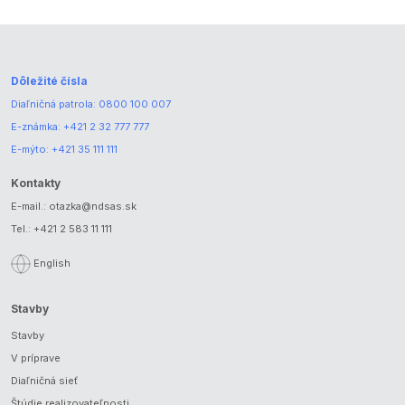
Dôležité čísla
Diaľničná patrola:
0800 100 007
E-známka:
+421 2 32 777 777
E-mýto:
+421 35 111 111
Kontakty
E-mail.:
otazka@ndsas.sk
Tel.:
+421 2 583 11 111
English
Stavby
Stavby
V príprave
Diaľničná sieť
Štúdie realizovateľnosti