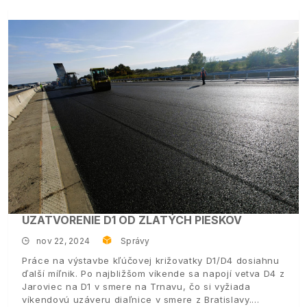
UZATVORENIE D1 OD ZLATÝCH PIESKOV
nov 22, 2024
Správy
Práce na výstavbe kľúčovej križovatky D1/D4 dosiahnu
ďalší míľnik. Po najbližšom víkende sa napojí vetva D4 z
Jaroviec na D1 v smere na Trnavu, čo si vyžiada
víkendovú uzáveru diaľnice v smere z Bratislavy.