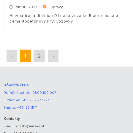
okt 10, 2017
Správy
Hlavná trasa diaľnice D1 na križovatke Blatné dostala
cementobetónový kryt vozovky.
‹
1
2
›
Dôležité čísla
Diaľničná patrola:
0800 100 007
E-známka:
+421 2 32 777 777
E-mýto:
+421 35 111 111
Kontakty
E-mail.:
otazka@ndsas.sk