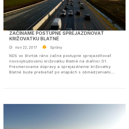
ZAČÍNAME POSTUPNE SPREJAZDŇOVAŤ
KRIŽOVATKU BLATNÉ
nov 22, 2017
Správy
NDS vo štvrtok ráno začne postupne sprejazdňovať
novovybudovanú križovatku Blatné na diaľnici D1.
Presmerovanie dopravy a sprejazdnenie križovatky
Blatné bude prebiehať po etapách s obmedzeniami.