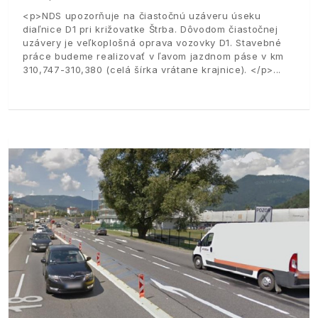
<p>NDS upozorňuje na čiastočnú uzáveru úseku
diaľnice D1 pri križovatke Štrba. Dôvodom čiastočnej
uzávery je veľkoplošná oprava vozovky D1. Stavebné
práce budeme realizovať v ľavom jazdnom páse v km
310,747-310,380 (celá šírka vrátane krajnice). </p>