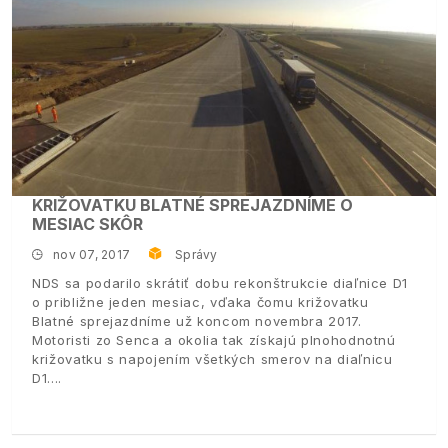
KRIŽOVATKU BLATNÉ SPREJAZDNÍME O
MESIAC SKÔR
nov 07, 2017
Správy
NDS sa podarilo skrátiť dobu rekonštrukcie diaľnice D1
o približne jeden mesiac, vďaka čomu križovatku
Blatné sprejazdníme už koncom novembra 2017.
Motoristi zo Senca a okolia tak získajú plnohodnotnú
križovatku s napojením všetkých smerov na diaľnicu
D1.