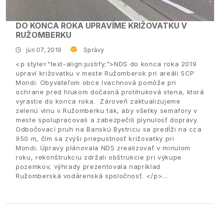
DO KONCA ROKA UPRAVÍME KRIŽOVATKU V
RUŽOMBERKU
jún 07, 2019
Správy
<p style="text-align:justify;">NDS do konca roka 2019
upraví križovatku v meste Ružomberok pri areáli SCP
Mondi. Obyvateľom obce Ivachnová pomôže pri
ochrane pred hlukom dočasná protihuková stena, ktorá
vyrastie do konca roka. Zároveň zaktualizujeme
zelenú vlnu v Ružomberku tak, aby všetky semafory v
meste spolupracovali a zabezpečili plynulosť dopravy.
Odbočovací pruh na Banskú Bystricu sa predĺži na cca
950 m, čím sa zvýši priepustnosť križovatky pri
Mondi. Úpravy plánovala NDS zrealizovať v minulom
roku, rekonštrukciu zdržali obštrukcie pri výkupe
pozemkov, výhrady prezentovala napríklad
Ružomberská vodárenská spoločnosť. </p>