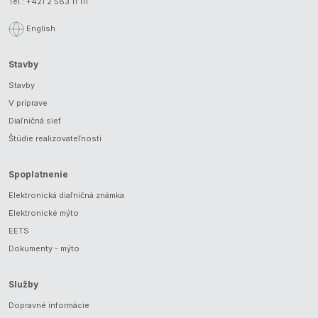
Tel.:
+421 2 583 11 111
English
Stavby
Stavby
V príprave
Diaľničná sieť
Štúdie realizovateľnosti
Spoplatnenie
Elektronická diaľničná známka
Elektronické mýto
EETS
Dokumenty - mýto
Služby
Dopravné informácie