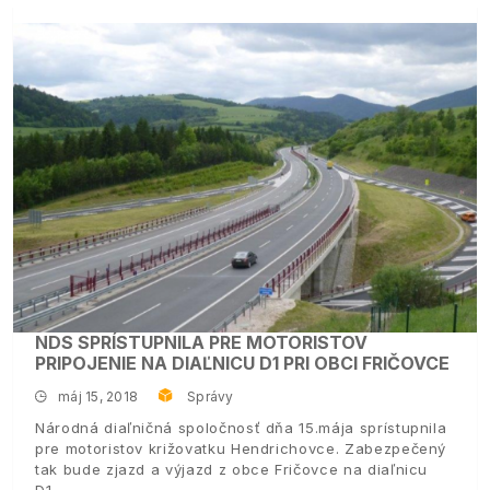
NDS SPRÍSTUPNILA PRE MOTORISTOV
PRIPOJENIE NA DIAĽNICU D1 PRI OBCI FRIČOVCE
máj 15, 2018
Správy
Národná diaľničná spoločnosť dňa 15.mája sprístupnila
pre motoristov križovatku Hendrichovce. Zabezpečený
tak bude zjazd a výjazd z obce Fričovce na diaľnicu
D1.