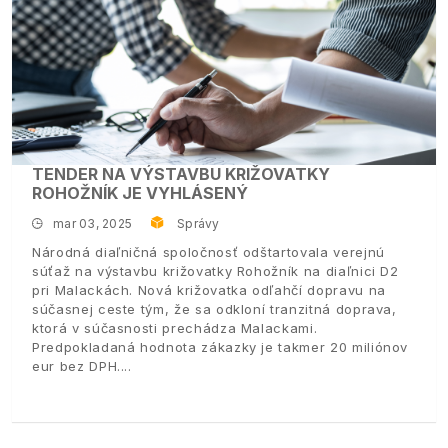
TENDER NA VÝSTAVBU KRIŽOVATKY
ROHOŽNÍK JE VYHLÁSENÝ
mar 03, 2025
Správy
Národná diaľničná spoločnosť odštartovala verejnú
súťaž na výstavbu križovatky Rohožník na diaľnici D2
pri Malackách. Nová križovatka odľahčí dopravu na
súčasnej ceste tým, že sa odkloní tranzitná doprava,
ktorá v súčasnosti prechádza Malackami.
Predpokladaná hodnota zákazky je takmer 20 miliónov
eur bez DPH.