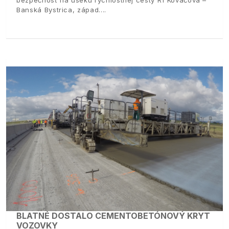
bezpečnosť na úseku rýchlostnej cesty R1 Kováčová –
Banská Bystrica, západ.
BLATNÉ DOSTALO CEMENTOBETÓNOVÝ KRYT
VOZOVKY