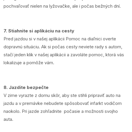
pochvaľovať nielen na lyžovačke, ale i počas bežných dní.
7. Stiahnite si aplikáciu na cesty
Pred jazdou si v našej aplikácii Pomoc na diaľnici overte
dopravnú situáciu. Ak si počas cesty neviete rady s autom,
stačí jeden klik v našej aplikácii a zavoláte pomoc, ktorá vás
lokalizuje a pomôže vám.
8. Jazdite bezpečte
V zime vyrazte z domu skôr, aby ste stihli pripraviť auto na
jazdu a v premávke nebudete spôsobovať infarkt vodičom
naokolo. Pri jazde zohľadnite počasie a možnosti svojho
auta.