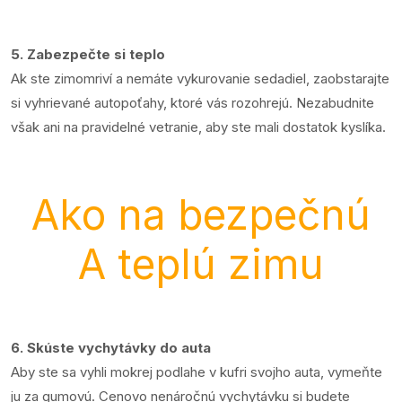
5. Zabezpečte si teplo
Ak ste zimomriví a nemáte vykurovanie sedadiel, zaobstarajte
si vyhrievané autopoťahy, ktoré vás rozohrejú. Nezabudnite
však ani na pravidelné vetranie, aby ste mali dostatok kyslíka.
Ako na bezpečnú
A teplú zimu
6. Skúste vychytávky do auta
Aby ste sa vyhli mokrej podlahe v kufri svojho auta, vymeňte
ju za gumovú. Cenovo nenáročnú vychytávku si budete