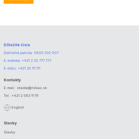
Dôležité čísla
Diaľničná patrola:
0800 100 007
E-známka:
+421 2 32 777 777
E-mýto:
+421 35 111 111
Kontakty
E-mail.:
otazka@ndsas.sk
Tel.:
+421 2 583 11 111
English
Stavby
Stavby