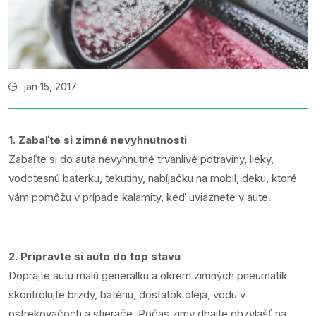
jan 15, 2017
1. Zabaľte si zimné nevyhnutnosti
Zabaľte si do auta nevyhnutné trvanlivé potraviny, lieky,
vodotesnú baterku, tekutiny, nabíjačku na mobil, deku, ktoré
vám pomôžu v prípade kalamity, keď uviaznete v aute.
2. Pripravte si auto do top stavu
Doprajte autu malú generálku a okrem zimných pneumatík
skontrolujte brzdy, batériu, dostatok oleja, vodu v
ostrekovačoch a stierače. Počas zimy dbajte obzvlášť na