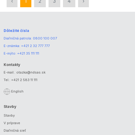
‹
1
2
3
4
›
Dôležité čísla
Diaľničná patrola:
0800 100 007
E-známka:
+421 2 32 777 777
E-mýto:
+421 35 111 111
Kontakty
E-mail.:
otazka@ndsas.sk
Tel.:
+421 2 583 11 111
English
Stavby
Stavby
V príprave
Diaľničná sieť