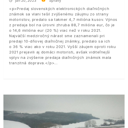
jan 20, 2023
Správy
<p>Predaj slovenských elektronických diaľničných
známok sa vlani tešil zvýšenému záujmu zo strany
motoristov, predalo sa takmer 4,7 milióna kusov. Výnos
z predaja bol na úrovni zhruba 88,7 milióna eur, čo je
o 14,6 milióna eur (20 %) viac než v roku 2021.
Najväčší medziročný nárast sme zaznamenali pri
predaji 10-dňovej diaľničnej známky, predalo sa ich
o 36 % viac ako v roku 2021. Vyšší záujem oproti roku
2021 prejavili aj domáci motoristi, avšak viditeľnejší
vplyv na zvýšenie predaja diaľničných známok mala
tranzitná doprava.</p>