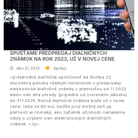
SPÚŠŤAME PREDPREDAJ DIAĽNIČNÝCH
ZNÁMOK NA ROK 2023, UŽ V NOVEJ CENE
dec 21, 2022
Správy
<p>Národná diaľničná spoločnosť od štvrtka 22.
decembra ponúka všetkým motoristom v predpredaji
elektronické diaľničné známky s platnosťou od 1.1.2023
alebo odo dňa úhrady (prípadne od zvoleného dátumu)
do 31.1.2024. Ročná diaľničná známka bude už v novej
cene, teda za 60 eur, keďže prvý možný deň jej
platnosti je rovnaký, ako začiatok účinnosti nariadenia
vlády o zvýšení cien elektronických diaľničných
známok. </p>