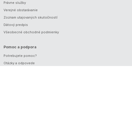
Právne služby
Verejné obstarávanie
Zoznam utajovaných skutočností
Dátový predpis
Všeobecné obchodné podmienky
Pomoc a podpora
Potrebujete pomoc?
Otázky a odpovede
Kontakty
Kontakt pre médiá
Logo na stiahnutie
Vyhlásenie o prístupnosti
Mapa stránok
Používanie cookies
Ochrana osobných údajov
Nastavenie Cookies