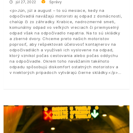
júl 27, 2022
Správy
<p>Jún, júl a august – to sú mesiace, kedy na
odpočívadlá navážajú motoristi aj odpad z domácností,
chalúp či zo záhradky. Krabice, nadrozmerné smeti,
komunálny odpad vo veľkých vreciach či priemyselný
odpad však na odpočívadlo nepatria. Na to sú skládky
a zberné dvory. Chceme preto našich motoristov
poprosiť, aby rešpektovali účelovosť kontajnerov na
odpočívadlách a využívali ich vyslovene na odpad,
ktorý vznikol počas cestovania alebo počas oddychu
na odpočívadle. Okrem toho navážaním takéhoto
odpadu spôsobujú diskomfort ostatných motoristov a
v niektorých prípadoch vytvárajú čierne skládky.</p>