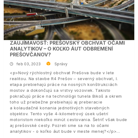
ZAUJÍMAVOSŤ: PREŠOVSKÝ OBCHVAT OČAMI
ANALYTIKOV – O KOĽKO ÁUT ODBREMENÍ
PREŠOVČANOV?
feb 03, 2023
Správy
<p>Nový rýchlostný obchvat Prešova bude v lete
realitou. Na stavbe R4 Prešov – severný obchvat, I.
etapa prebiehajú práce na nosných konštrukciách
mostov a dokončujú sa vrstvy vozoviek. Takisto
pokračujú práce na technológii tunela Bikoš a okrem
toho už priebežne prebiehajú aj preberacie
a kolaudačné konania jednotlivých stavebných
objektov. Tento vyše 4-kilometrový úsek ušetrí
motoristom niekoľko minút cestovania. Šetriť však bude
aj prešovské cesty. Pozreli sme sa na to očami
analytikov - o koľko áut bude v meste menej?</p>