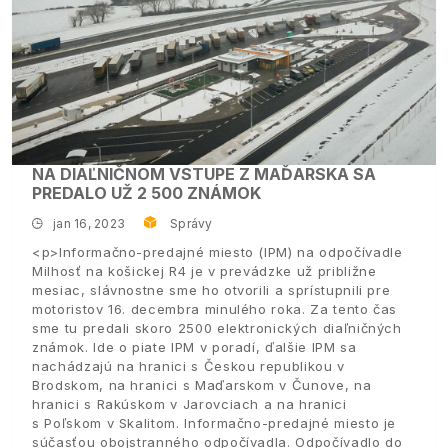
NA DIAĽNIČNOM VSTUPE Z MAĎARSKA SA
PREDALO UŽ 2 500 ZNÁMOK
jan 16, 2023
Správy
<p>Informačno-predajné miesto (IPM) na odpočívadle
Milhosť na košickej R4 je v prevádzke už približne
mesiac, slávnostne sme ho otvorili a sprístupnili pre
motoristov 16. decembra minulého roka. Za tento čas
sme tu predali skoro 2500 elektronických diaľničných
známok. Ide o piate IPM v poradí, ďalšie IPM sa
nachádzajú na hranici s Českou republikou v
Brodskom, na hranici s Maďarskom v Čunove, na
hranici s Rakúskom v Jarovciach a na hranici
s Poľskom v Skalitom. Informačno-predajné miesto je
súčasťou obojstranného odpočívadla. Odpočívadlo do