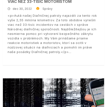
VIAC NEŽ 33-TISÍC MOTORISTOM
dec 30, 2022
Správy
<p>Autá našej Diaľničnej patroly najazdili za tento rok
vyše 2,55 milióna kilometrov. Za toto obdobie vyriešili
viac než 33-tisíc incidentov na cestách v správe
Národnej diaľničnej spoločnosti. Najdôležitejšou je ich
nesmierna pomoc pri vytvorení bezpečného zákrytu
vozidla v problémoch. My Vám prinášame priame
reakcie motoristiek a motoristov, ktorí sa ocitli v
núdzovej situácii na diaľniciach a pomohli im práve
naše posádky Diaľničnej patroly.</p>