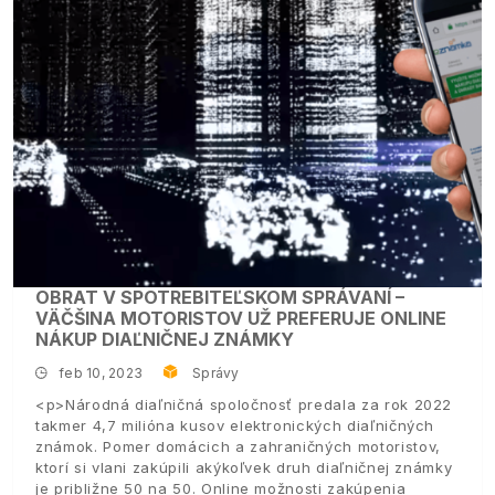
OBRAT V SPOTREBITEĽSKOM SPRÁVANÍ –
VÄČŠINA MOTORISTOV UŽ PREFERUJE ONLINE
NÁKUP DIAĽNIČNEJ ZNÁMKY
feb 10, 2023
Správy
<p>Národná diaľničná spoločnosť predala za rok 2022
takmer 4,7 milióna kusov elektronických diaľničných
známok. Pomer domácich a zahraničných motoristov,
ktorí si vlani zakúpili akýkoľvek druh diaľničnej známky
je približne 50 na 50. Online možnosti zakúpenia