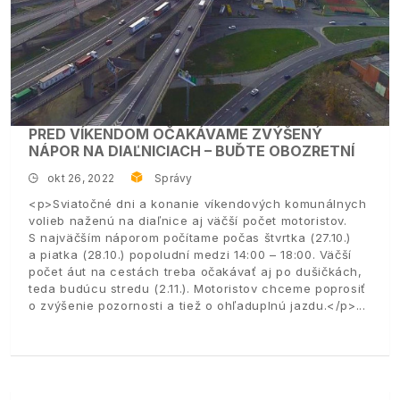
PRED VÍKENDOM OČAKÁVAME ZVÝŠENÝ
NÁPOR NA DIAĽNICIACH – BUĎTE OBOZRETNÍ
okt 26, 2022
Správy
<p>Sviatočné dni a konanie víkendových komunálnych
volieb naženú na diaľnice aj väčší počet motoristov.
S najväčším náporom počítame počas štvrtka (27.10.)
a piatka (28.10.) popoludní medzi 14:00 – 18:00. Väčší
počet áut na cestách treba očakávať aj po dušičkách,
teda budúcu stredu (2.11.). Motoristov chceme poprosiť
o zvýšenie pozornosti a tiež o ohľaduplnú jazdu.</p>