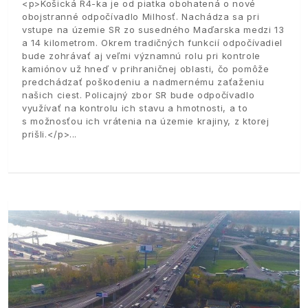
<p>Košická R4-ka je od piatka obohatená o nové
obojstranné odpočívadlo Milhosť. Nachádza sa pri
vstupe na územie SR zo susedného Maďarska medzi 13
a 14 kilometrom. Okrem tradičných funkcií odpočívadiel
bude zohrávať aj veľmi významnú rolu pri kontrole
kamiónov už hneď v prihraničnej oblasti, čo pomôže
predchádzať poškodeniu a nadmernému zaťaženiu
našich ciest. Policajný zbor SR bude odpočívadlo
využívať na kontrolu ich stavu a hmotnosti, a to
s možnosťou ich vrátenia na územie krajiny, z ktorej
prišli.</p>