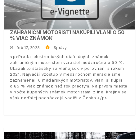
ZAHRANIČNÍ MOTORISTI NAKÚPILI VLANI O 50
% VIAC ZNÁMOK
feb 17, 2023
Správy
<p>Predaj elektronických diaľničných známok
zahraničným motoristom vzrástol medziročne o 50 %.
Ukázali to štatistiky za vlaňajšok v porovnaní s rokom
2021. Najväčší vzostup v medziročnom meradle sme
zaznamenali u maďarských motoristov, vlani si kúpili
o 85 % viac známok než rok predtým. Na prvom mieste
v počte kúpených známok motoristami z inej krajiny sa
však naďalej nachádzajú vodiči z Česka.</p>