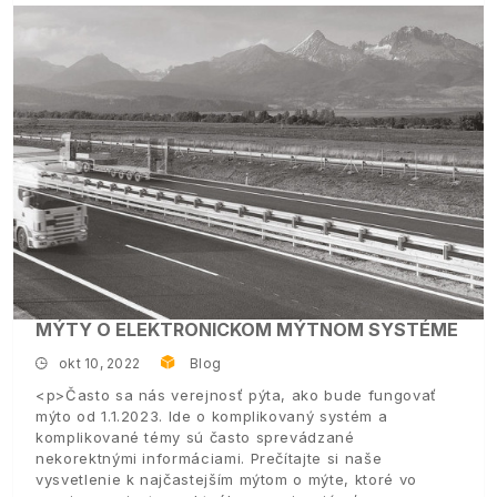
MÝTY O ELEKTRONICKOM MÝTNOM SYSTÉME
okt 10, 2022
Blog
<p>Často sa nás verejnosť pýta, ako bude fungovať
mýto od 1.1.2023. Ide o komplikovaný systém a
komplikované témy sú často sprevádzané
nekorektnými informáciami. Prečítajte si naše
vysvetlenie k najčastejším mýtom o mýte, ktoré vo