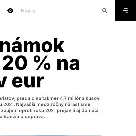
známok
 20 % na
v eur
istov, predalo sa takmer 4,7 milióna kusov.
oku 2021. Najväčší medziročný nárast sme
 záujem oproti roku 2021 prejavili aj domáci
a tranzitná doprava.