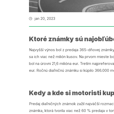
jan 20, 2023
Ktoré známky sú najobľúb
Najvyšší výnos bol z predaja 365-dňovej známky,
sa ich viac než milión kusov. Na prvom mieste bol
bol na úrovni 21,6 milióna eur. Tretím najprefero
eur. Ročnú diaľničnú známku si kúpilo 366.000 mot
Kedy a kde si motoristi ku
Predaj diaľničných známok zažil najväčší rozmac
známka, ktorá tvorila viac než 60 % predaja v t