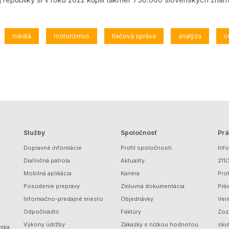
médiá
motorizmus
tlačová správa
analýza
c
Služby
Spoločnosť
Prá
Dopravné informácie
Profil spoločnosti
Inf
Diaľničná patrola
Aktuality
211
Mobilná aplikácia
Kariéra
Prot
Posúdenie prepravy
Zmluvná dokumentácia
Prá
Informačno-predajné miesto
Objednávky
Ver
Odpočívadlo
Faktúry
Zoz
Výkony údržby
Zákazky s nízkou hodnotou
sku
ámka