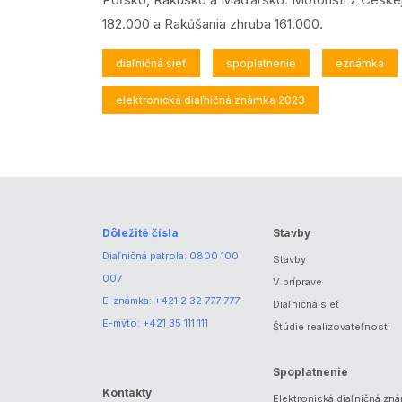
182.000 a Rakúšania zhruba 161.000.
diaľničná sieť
spoplatnenie
eznámka
elektronická diaľničná známka 2023
Dôležité čísla
Stavby
Diaľničná patrola:
0800 100
Stavby
007
V príprave
E-známka:
+421 2 32 777 777
Diaľničná sieť
E-mýto:
+421 35 111 111
Štúdie realizovateľnosti
Spoplatnenie
Kontakty
Elektronická diaľničná zn