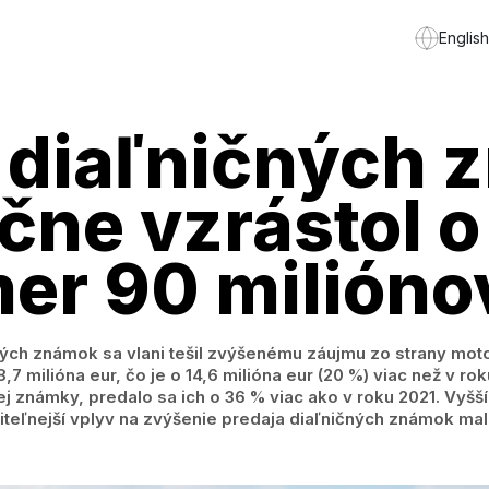
English
diaľničných 
čne vzrástol o
er 90 milióno
ých známok sa vlani tešil zvýšenému záujmu zo strany motor
,7 milióna eur, čo je o 14,6 milióna eur (20 %) viac než v r
j známky, predalo sa ich o 36 % viac ako v roku 2021. Vyšší
diteľnejší vplyv na zvýšenie predaja diaľničných známok mal