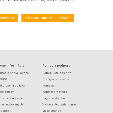
estovanie
Národná diaľničná spoločnosť
vne informácie
Pomoc a podpora
ormácie podľa Zákona
Potrebujete pomoc?
/2000
Otázky a odpovede
ikorupčná politika
Kontakty
vne služby
Kontakt pre médiá
ejné obstarávanie
Logo na stiahnutie
nam utajovaných
Vyhlásenie o prístupnosti
točností
Mapa stránok