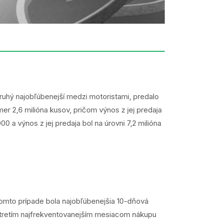
druhý najobľúbenejší medzi motoristami, predalo
mer 2,6 milióna kusov, pričom výnos z jej predaja
0 a výnos z jej predaja bol na úrovni 7,2 milióna
tomto prípade bola najobľúbenejšia 10-dňová
a tretím najfrekventovanejším mesiacom nákupu