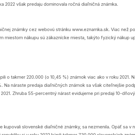
oka 2022 však predaju dominovala ročná diaľničná známka.
aľničnej známky cez webovú stránku
www.eznamka.sk
. Viac než p
ím miestom nákupu sú zákaznícke miesta, takýto fyzický nákup u
pili o takmer 220.000 (o 10,45 %) známok viac ako v roku 2021. N
a náraste predaja diaľničných známok sa však citeľnejšie podpísal
021. Zhruba 55-percentný nárast evidujeme pri predaji 10-dňovýc
jšie kupovali slovenské diaľničné známky, sa nezmenila. Opäť sa v
 republiky si v roku 2022 kúpili takmer 730.000 slovenských zná