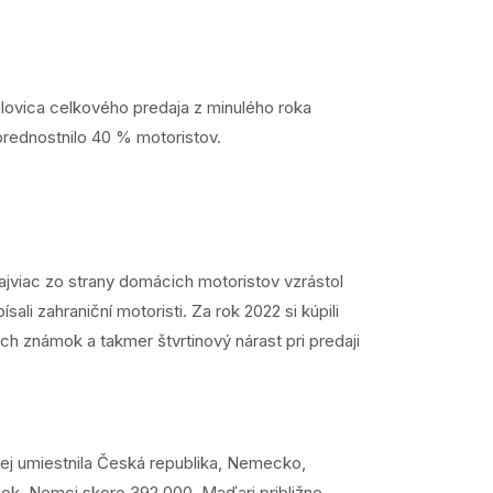
olovica celkového predaja z minulého roka
prednostnilo 40 % motoristov.
ajviac zo strany domácich motoristov vzrástol
i zahraniční motoristi. Za rok 2022 si kúpili
h známok a takmer štvrtinový nárast pri predaji
 nej umiestnila Česká republika, Nemecko,
mok, Nemci skoro 392.000, Maďari približne