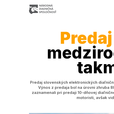
Predaj
medziro
takm
Predaj slovenských elektronických diaľničn
Výnos z predaja bol na úrovni zhruba 88
zaznamenali pri predaji 10-dňovej diaľnične
motoristi, avšak vi