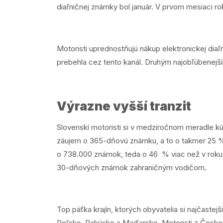
diaľničnej známky bol január. V prvom mesiaci r
Motoristi uprednostňujú nákup elektronickej di
prebehla cez tento kanál. Druhým najobľúbenejš
Výrazne vyšší tranzit
Slovenskí motoristi si v medziročnom meradle kú
záujem o 365-dňovú známku, a to o takmer 25 %. N
o 738.000 známok, teda o 46 % viac než v roku 2
30-dňových známok zahraničným vodičom.
Top päťka krajín, ktorých obyvatelia si najčaste
Poľsko, Rakúsko a Maďarsko. Motoristi z Českej