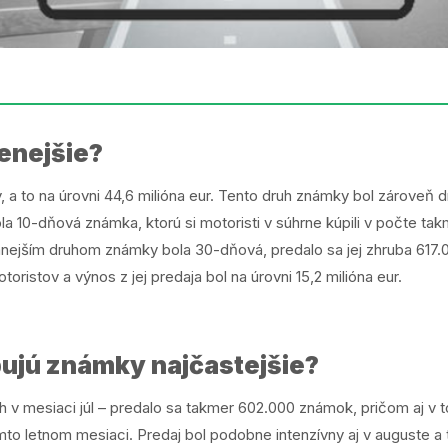
enejšie?
 a to na úrovni 44,6 milióna eur. Tento druh známky bol zároveň 
a 10-dňová známka, ktorú si motoristi v súhrne kúpili v počte tak
vanejším druhom známky bola 30-dňová, predalo sa jej zhruba 617.00
oristov a výnos z jej predaja bol na úrovni 15,2 milióna eur.
pujú známky najčastejšie?
h v mesiaci júl – predalo sa takmer 602.000 známok, pričom aj v 
omto letnom mesiaci. Predaj bol podobne intenzívny aj v auguste 