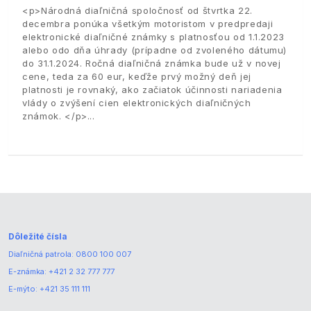
<p>Národná diaľničná spoločnosť od štvrtka 22.
decembra ponúka všetkým motoristom v predpredaji
elektronické diaľničné známky s platnosťou od 1.1.2023
alebo odo dňa úhrady (prípadne od zvoleného dátumu)
do 31.1.2024. Ročná diaľničná známka bude už v novej
cene, teda za 60 eur, keďže prvý možný deň jej
platnosti je rovnaký, ako začiatok účinnosti nariadenia
vlády o zvýšení cien elektronických diaľničných
známok. </p>
Dôležité čísla
Diaľničná patrola:
0800 100 007
E-známka:
+421 2 32 777 777
E-mýto:
+421 35 111 111