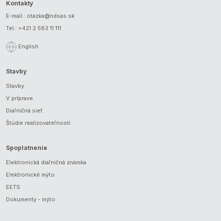
Kontakty
E-mail.:
otazka@ndsas.sk
Tel.:
+421 2 583 11 111
English
Stavby
Stavby
V príprave
Diaľničná sieť
Štúdie realizovateľnosti
Spoplatnenie
Elektronická diaľničná známka
Elektronické mýto
EETS
Dokumenty - mýto