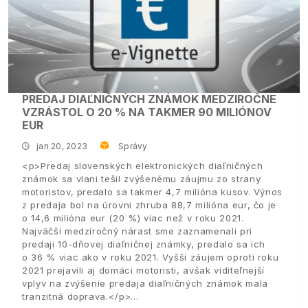
PREDAJ DIAĽNIČNÝCH ZNÁMOK MEDZIROČNE
VZRÁSTOL O 20 % NA TAKMER 90 MILIÓNOV
EUR
jan 20, 2023
Správy
<p>Predaj slovenských elektronických diaľničných
známok sa vlani tešil zvýšenému záujmu zo strany
motoristov, predalo sa takmer 4,7 milióna kusov. Výnos
z predaja bol na úrovni zhruba 88,7 milióna eur, čo je
o 14,6 milióna eur (20 %) viac než v roku 2021.
Najväčší medziročný nárast sme zaznamenali pri
predaji 10-dňovej diaľničnej známky, predalo sa ich
o 36 % viac ako v roku 2021. Vyšší záujem oproti roku
2021 prejavili aj domáci motoristi, avšak viditeľnejší
vplyv na zvýšenie predaja diaľničných známok mala
tranzitná doprava.</p>