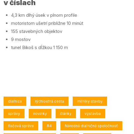
v číslach
4,3 km dlhý úsek v plnom profile
motoristom ušetrí približne 10 minút
155 stavebných objektov
9 mostov
tunel Bikoš s dĺžkou 1 150 m
diaľnica
rýchlostná cesta
míľniky stavby
správy
novinky
články
výstavba
tlačová správa
R4
Národná diaľničná spoločnosť