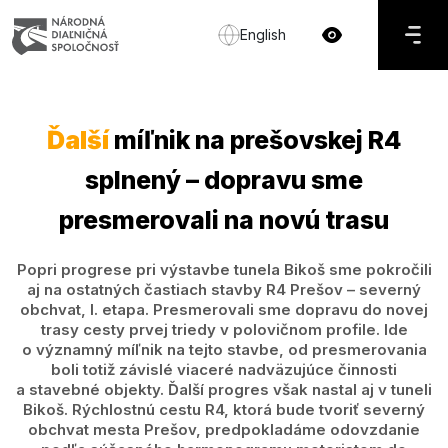
English
Ďalší
míľnik na prešovskej R4
splnený – dopravu sme
presmerovali na novú trasu
Popri progrese pri výstavbe tunela Bikoš sme pokročili
aj na ostatných častiach stavby R4 Prešov – severný
obchvat, I. etapa. Presmerovali sme dopravu do novej
trasy cesty prvej triedy v polovičnom profile. Ide
o významný míľnik na tejto stavbe, od presmerovania
boli totiž závislé viaceré nadväzujúce činnosti
a stavebné objekty. Ďalší progres však nastal aj v tuneli
Bikoš. Rýchlostnú cestu R4, ktorá bude tvoriť severný
obchvat mesta Prešov, predpokladáme odovzdanie