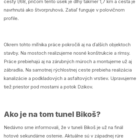
cesty I/68, pričom tento úsek je dlhý takmer 1,7 km a cesta je
navrhnutá ako štvorpruhová. Zatiaľ funguje v polovičnom
profile.
Okrem tohto míľnika práce pokročili aj na ďalších objektoch
stavby. Na mostoch realizujeme nosné konštrukcie a rímsy.
Práce prebiehajú aj na zárubných múroch a montujeme už aj
zábradlia. Na samotnej rýchlostnej ceste prebieha realizácia
kanalizácie a podkladových a asfaltových vrstiev. Upravujeme
tiež priestor pod mostami a potok Dzikov.
Ako je na tom tunel Bikoš?
Nedávno sme informovali, že v tuneli Bikoš je už na finál
hotové sekundárne ostenie. Aktuálne sú v západnej rúre