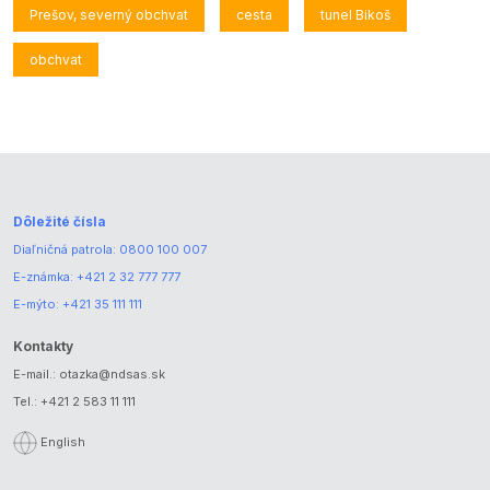
Prešov, severný obchvat
cesta
tunel Bikoš
obchvat
Dôležité čísla
Diaľničná patrola:
0800 100 007
E-známka:
+421 2 32 777 777
E-mýto:
+421 35 111 111
Kontakty
E-mail.:
otazka@ndsas.sk
Tel.:
+421 2 583 11 111
English