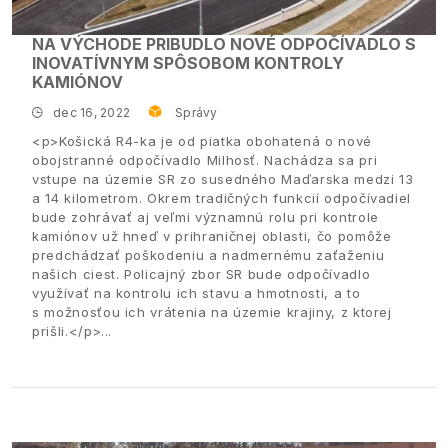
NA VÝCHODE PRIBUDLO NOVÉ ODPOČÍVADLO S
INOVATÍVNYM SPÔSOBOM KONTROLY
KAMIÓNOV
dec 16, 2022
Správy
<p>Košická R4-ka je od piatka obohatená o nové
obojstranné odpočívadlo Milhosť. Nachádza sa pri
vstupe na územie SR zo susedného Maďarska medzi 13
a 14 kilometrom. Okrem tradičných funkcií odpočívadiel
bude zohrávať aj veľmi významnú rolu pri kontrole
kamiónov už hneď v prihraničnej oblasti, čo pomôže
predchádzať poškodeniu a nadmernému zaťaženiu
našich ciest. Policajný zbor SR bude odpočívadlo
využívať na kontrolu ich stavu a hmotnosti, a to
s možnosťou ich vrátenia na územie krajiny, z ktorej
prišli.</p>