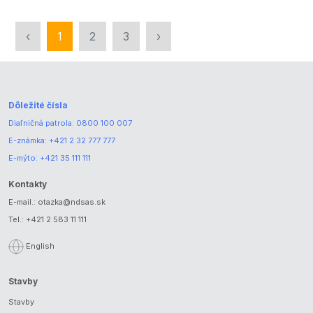
‹
1
2
3
›
Dôležité čísla
Diaľničná patrola:
0800 100 007
E-známka:
+421 2 32 777 777
E-mýto:
+421 35 111 111
Kontakty
E-mail.:
otazka@ndsas.sk
Tel.:
+421 2 583 11 111
English
Stavby
Stavby