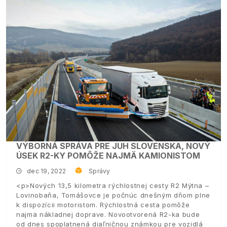
VÝBORNÁ SPRÁVA PRE JUH SLOVENSKA, NOVÝ
ÚSEK R2-KY POMÔŽE NAJMÄ KAMIONISTOM
dec 19, 2022
Správy
<p>Nových 13,5 kilometra rýchlostnej cesty R2 Mýtna –
Lovinobaňa, Tomášovce je počnúc dnešným dňom plne
k dispozícii motoristom. Rýchlostná cesta pomôže
najmä nákladnej doprave. Novootvorená R2-ka bude
od dnes spoplatnená diaľničnou známkou pre vozidlá