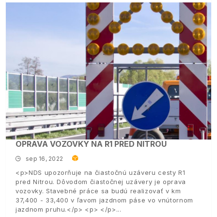
OPRAVA VOZOVKY NA R1 PRED NITROU
sep 16, 2022
<p>NDS upozorňuje na čiastočnú uzáveru cesty R1
pred Nitrou. Dôvodom čiastočnej uzávery je oprava
vozovky. Stavebné práce sa budú realizovať v km
37,400 - 33,400 v ľavom jazdnom páse vo vnútornom
jazdnom pruhu.</p> <p> </p>