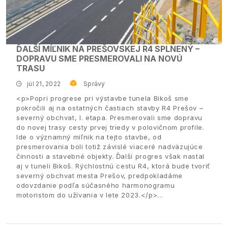
ĎALŠÍ MÍĽNIK NA PREŠOVSKEJ R4 SPLNENÝ –
DOPRAVU SME PRESMEROVALI NA NOVÚ
TRASU
júl 21, 2022
Správy
<p>Popri progrese pri výstavbe tunela Bikoš sme
pokročili aj na ostatných častiach stavby R4 Prešov –
severný obchvat, I. etapa. Presmerovali sme dopravu
do novej trasy cesty prvej triedy v polovičnom profile.
Ide o významný míľnik na tejto stavbe, od
presmerovania boli totiž závislé viaceré nadväzujúce
činnosti a stavebné objekty. Ďalší progres však nastal
aj v tuneli Bikoš. Rýchlostnú cestu R4, ktorá bude tvoriť
severný obchvat mesta Prešov, predpokladáme
odovzdanie podľa súčasného harmonogramu
motoristom do užívania v lete 2023.</p>