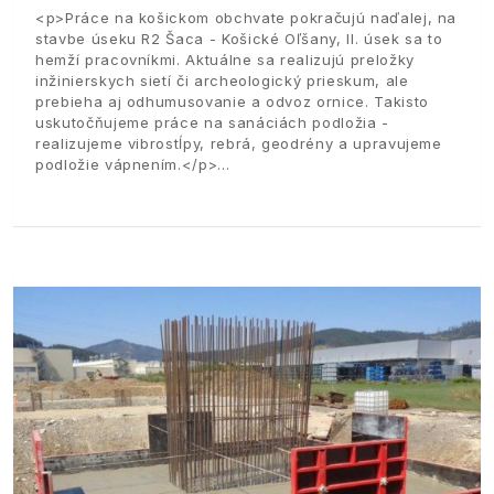
<p>Práce na košickom obchvate pokračujú naďalej, na
stavbe úseku R2 Šaca - Košické Oľšany, II. úsek sa to
hemží pracovníkmi. Aktuálne sa realizujú preložky
inžinierskych sietí či archeologický prieskum, ale
prebieha aj odhumusovanie a odvoz ornice. Takisto
uskutočňujeme práce na sanáciách podložia -
realizujeme vibrostĺpy, rebrá, geodrény a upravujeme
podložie vápnením.</p>