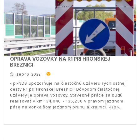
OPRAVA VOZOVKY NA R1 PRI HRONSKEJ
BREZNICI
sep 16, 2022
<p>NDS upozorňuje na čiastočnú uzáveru rýchlostnej
cesty R1 pri Hronskej Breznici. Dôvodom čiastočnej
uzávery je oprava vozovky. Stavebné práce sa budú
realizovať v km 134,040 - 135,230 v pravom jazdnom
páse na vonkajšom jazdnom pruhu a krajnici. </p>