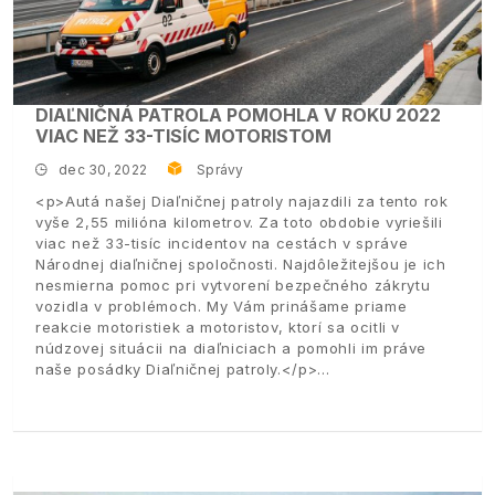
DIAĽNIČNÁ PATROLA POMOHLA V ROKU 2022
VIAC NEŽ 33-TISÍC MOTORISTOM
dec 30, 2022
Správy
<p>Autá našej Diaľničnej patroly najazdili za tento rok
vyše 2,55 milióna kilometrov. Za toto obdobie vyriešili
viac než 33-tisíc incidentov na cestách v správe
Národnej diaľničnej spoločnosti. Najdôležitejšou je ich
nesmierna pomoc pri vytvorení bezpečného zákrytu
vozidla v problémoch. My Vám prinášame priame
reakcie motoristiek a motoristov, ktorí sa ocitli v
núdzovej situácii na diaľniciach a pomohli im práve
naše posádky Diaľničnej patroly.</p>