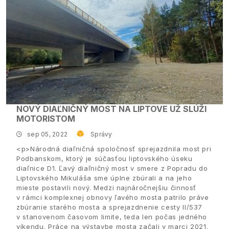
NOVÝ DIAĽNIČNÝ MOST NA LIPTOVE UŽ SLÚŽI
MOTORISTOM
sep 05, 2022
Správy
<p>Národná diaľničná spoločnosť sprejazdnila most pri
Podbanskom, ktorý je súčasťou liptovského úseku
diaľnice D1. Ľavý diaľničný most v smere z Popradu do
Liptovského Mikuláša sme úplne zbúrali a na jeho
mieste postavili nový. Medzi najnáročnejšiu činnosť
v rámci komplexnej obnovy ľavého mosta patrilo práve
zbúranie starého mosta a sprejazdnenie cesty II/537
v stanovenom časovom limite, teda len počas jedného
víkendu. Práce na výstavbe mosta začali v marci 2021.