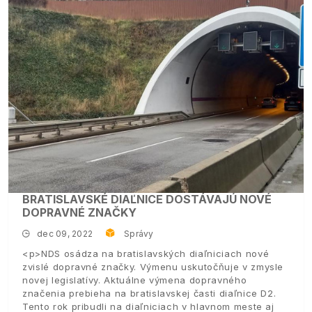
BRATISLAVSKÉ DIAĽNICE DOSTÁVAJÚ NOVÉ
DOPRAVNÉ ZNAČKY
dec 09, 2022
Správy
<p>NDS osádza na bratislavských diaľniciach nové
zvislé dopravné značky. Výmenu uskutočňuje v zmysle
novej legislatívy. Aktuálne výmena dopravného
značenia prebieha na bratislavskej časti diaľnice D2.
Tento rok pribudli na diaľniciach v hlavnom meste aj