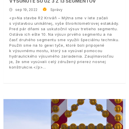
VYSUNUTÉ SÚ UŽ 3 Z 13 SEGMENTOV
sep 19, 2022
Správy
<p>Na stavbe R2 Kriváň – Mýtna sme v lete začali
s výstavbou unikátnej, vyše štvorkilometrovej estakády.
Pred pár dňami sa uskutočnil výsuv tretieho segmentu.
Ostáva ich ešte 10. Na výsuv prvého segmentu a na
časť druhého segmentu sme využili špeciálnu techniku.
Použili sme na to gewi tyče, ktoré boli pripojené
k výsuvnému mostu, ktorý sa vysúval pomocou
hydraulického výsuvného zariadenia. Zaujímavosťou
je, že sme vysúvali celý združený prierez nosnej
konštrukcie.</p>