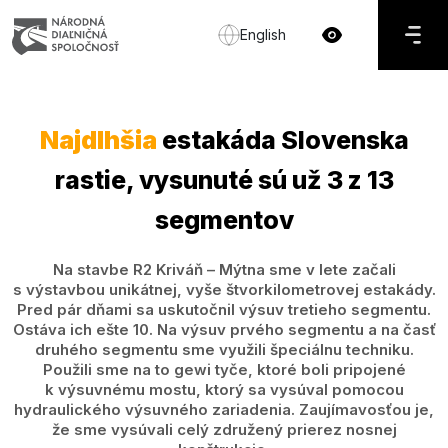
English
Najdlhšia
estakáda Slovenska
rastie, vysunuté sú už 3 z 13
segmentov
Na stavbe R2 Kriváň – Mýtna sme v lete začali
s výstavbou unikátnej, vyše štvorkilometrovej estakády.
Pred pár dňami sa uskutočnil výsuv tretieho segmentu.
Ostáva ich ešte 10. Na výsuv prvého segmentu a na časť
druhého segmentu sme využili špeciálnu techniku.
Použili sme na to gewi tyče, ktoré boli pripojené
k výsuvnému mostu, ktorý sa vysúval pomocou
hydraulického výsuvného zariadenia. Zaujímavosťou je,
že sme vysúvali celý združený prierez nosnej