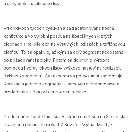
úložný blok a stiahneme lisy.
Pri obidvoch typoch vysúvania sa zabetónovaná nosná
konštrukcia vo výrobni posúva na špeciálnych klzných
plochách a na pilieroch na výsuvných ložiskách s teflónovou
platňou. To sa opakuje, až kým sa celý segment nedostane
do požadovanej polohy. Potom sa debnenie výrobne
pomocou hydraulických lisov výškovo nastaví na realizáciu
ďalšieho segmentu. Časti mosta sa po vysunutí zabetónujú.
Realizácia jedného segmentu – armovanie, betónovanie a
predopnutie - trvá približne jeden mesiac.
Po dokončení bude tunajšia estakáda najdlhšou na Slovensku.
Práve ona dominuje úseku R2 Kriváň – Mýtna. Most je