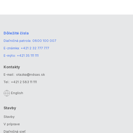
Dôležité čísla
Diaľničná patrola:
0800 100 007
E-známka:
+421 2 32 777 777
E-mýto:
+421 35 111 111
Kontakty
E-mail.:
otazka@ndsas.sk
Tel.:
+421 2 583 11 111
English
Stavby
Stavby
V príprave
Diaľničná sieť