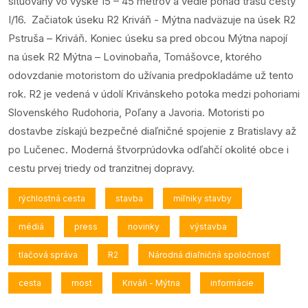
situovaný vo výške 15 – 45 metrov a vedie ponad trasu cesty
I/16. Začiatok úseku R2 Kriváň - Mýtna nadväzuje na úsek R2
Pstruša – Kriváň. Koniec úseku sa pred obcou Mýtna napojí
na úsek R2 Mýtna – Lovinobaňa, Tomášovce, ktorého
odovzdanie motoristom do užívania predpokladáme už tento
rok. R2 je vedená v údolí Krivánskeho potoka medzi pohoriami
Slovenského Rudohoria, Poľany a Javoria. Motoristi po
dostavbe získajú bezpečné diaľničné spojenie z Bratislavy až
po Lučenec. Moderná štvorprúdovka odľahčí okolité obce i
cestu prvej triedy od tranzitnej dopravy.
rýchlostná cesta
stavba
míľniky stavby
médiá
press
novinky
výstavba
tlačová správa
R2
Národná diaľničná spoločnosť
cesta
most
Kriváň - Mýtna
informácie