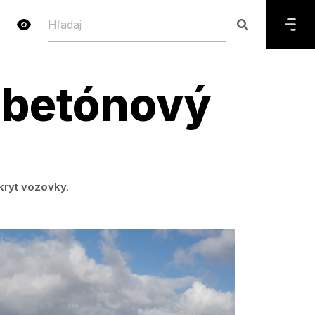
obetónový
kryt vozovky.