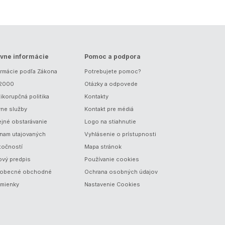
vne informácie
Pomoc a podpora
ormácie podľa Zákona
Potrebujete pomoc?
/2000
Otázky a odpovede
ikorupčná politika
Kontakty
vne služby
Kontakt pre médiá
ejné obstarávanie
Logo na stiahnutie
nam utajovaných
Vyhlásenie o prístupnosti
točností
Mapa stránok
ový predpis
Používanie cookies
obecné obchodné
Ochrana osobných údajov
mienky
Nastavenie Cookies