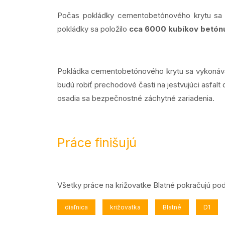
Počas pokládky cementobetónového krytu sa pou
pokládky sa položilo
cca 6000 kubíkov betón
Pokládka cementobetónového krytu sa vykonávala
budú robiť prechodové časti na jestvujúci asfalt
osadia sa bezpečnostné záchytné zariadenia.
Práce finišujú
Všetky práce na križovatke Blatné pokračujú 
diaľnica
križovatka
Blatné
D1