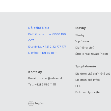
Dôležité čísla
Stavby
Diaľničná patrola:
0800 100
Stavby
007
V príprave
E-známka:
+421 2 32 777 777
Diaľničná sieť
E-mýto:
+421 35 111 111
Štúdie realizovateľnosti
Spoplatnenie
Kontakty
Elektronická diaľničná zn
E-mail.:
otazka@ndsas.sk
Elektronické mýto
Tel.:
+421 2 583 11 111
EETS
Dokumenty - mýto
English