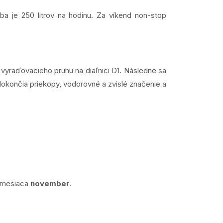
ba je 250 litrov na hodinu. Za víkend non-stop
vyraďovacieho pruhu na diaľnici D1. Následne sa
 dokončia priekopy, vodorovné a zvislé značenie a
m mesiaca
november
.