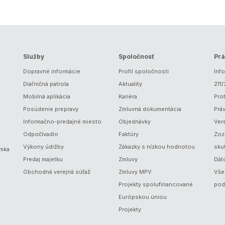
Služby
Spoločnosť
Prá
Dopravné informácie
Profil spoločnosti
Inf
Diaľničná patrola
Aktuality
211
Mobilná aplikácia
Kariéra
Prot
Posúdenie prepravy
Zmluvná dokumentácia
Prá
Informačno-predajné miesto
Objednávky
Ver
Odpočívadlo
Faktúry
Zoz
Výkony údržby
Zákazky s nízkou hodnotou
sku
ámka
Predaj majetku
Zmluvy
Dát
Obchodná verejná súťaž
Zmluvy MPV
Vše
Projekty spolufinancované
pod
Európskou úniou
Projekty