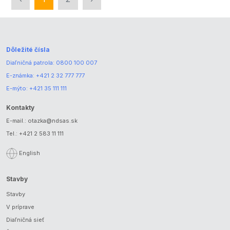
Dôležité čísla
Diaľničná patrola:
0800 100 007
E-známka:
+421 2 32 777 777
E-mýto:
+421 35 111 111
Kontakty
E-mail.:
otazka@ndsas.sk
Tel.:
+421 2 583 11 111
English
Stavby
Stavby
V príprave
Diaľničná sieť