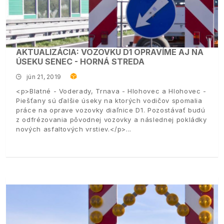
AKTUALIZÁCIA: VOZOVKU D1 OPRAVÍME AJ NA
ÚSEKU SENEC - HORNÁ STREDA
jún 21, 2019
<p>Blatné - Voderady, Trnava - Hlohovec a Hlohovec -
Piešťany sú ďalšie úseky na ktorých vodičov spomalia
práce na oprave vozovky diaľnice D1. Pozostávať budú
z odfrézovania pôvodnej vozovky a následnej pokládky
nových asfaltových vrstiev.</p>