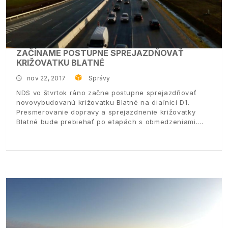
ZAČÍNAME POSTUPNE SPREJAZDŇOVAŤ
KRIŽOVATKU BLATNÉ
nov 22, 2017
Správy
NDS vo štvrtok ráno začne postupne sprejazdňovať
novovybudovanú križovatku Blatné na diaľnici D1.
Presmerovanie dopravy a sprejazdnenie križovatky
Blatné bude prebiehať po etapách s obmedzeniami.