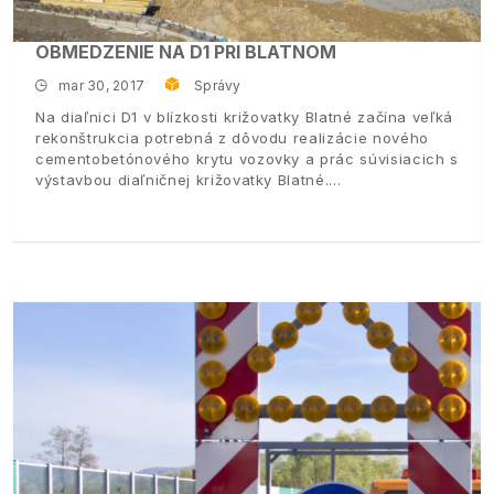
OBMEDZENIE NA D1 PRI BLATNOM
mar 30, 2017
Správy
Na diaľnici D1 v blízkosti križovatky Blatné začína veľká
rekonštrukcia potrebná z dôvodu realizácie nového
cementobetónového krytu vozovky a prác súvisiacich s
výstavbou diaľničnej križovatky Blatné.