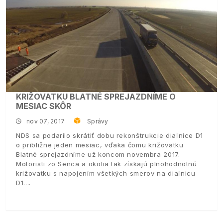
KRIŽOVATKU BLATNÉ SPREJAZDNÍME O
MESIAC SKÔR
nov 07, 2017
Správy
NDS sa podarilo skrátiť dobu rekonštrukcie diaľnice D1
o približne jeden mesiac, vďaka čomu križovatku
Blatné sprejazdníme už koncom novembra 2017.
Motoristi zo Senca a okolia tak získajú plnohodnotnú
križovatku s napojením všetkých smerov na diaľnicu
D1.