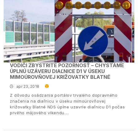
VODIČI ZBYSTRITE POZORNOSŤ – CHYSTÁME
ÚPLNÚ UZÁVERU DIAĽNICE D1 V ÚSEKU
MIMOÚROVŇOVEJ KRIŽOVATKY BLATNÉ
apr 23, 2018
Z dôvodu osádzania portálov trvalého dopravného
značenia na diaľnicu v úseku mimoúrovňovej
križovatky Blatné NDS úplne uzavrie diaľnicu D1 počas
prvého májového víkendu.