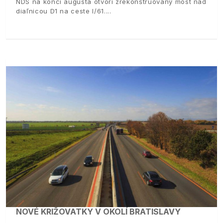
NDS na konci augusta otvorí zrekonštruovaný most nad
diaľnicou D1 na ceste I/61.
NOVÉ KRIŽOVATKY V OKOLÍ BRATISLAVY