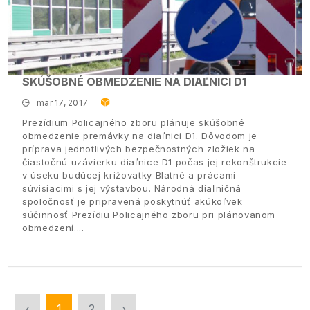
SKÚŠOBNÉ OBMEDZENIE NA DIAĽNICI D1
mar 17, 2017
Prezídium Policajného zboru plánuje skúšobné
obmedzenie premávky na diaľnici D1. Dôvodom je
príprava jednotlivých bezpečnostných zložiek na
čiastočnú uzávierku diaľnice D1 počas jej rekonštrukcie
v úseku budúcej križovatky Blatné a prácami
súvisiacimi s jej výstavbou. Národná diaľničná
spoločnosť je pripravená poskytnúť akúkoľvek
súčinnosť Prezídiu Policajného zboru pri plánovanom
obmedzení.
‹
1
2
›