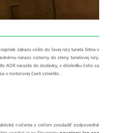
apriek zákazu vošlo do ľavej rúry tunela Sitina v
ednému nárazu cisterny do steny tunelovej rúry.
dlo ADR narazilo do dodávky, v dôsledku čoho sa
 sa v motorovej časti vznietilo.
taktické cvičenia s cieľom zosúladiť zodpovedné
chto vozidiel je na Slovensku
povolený len cez