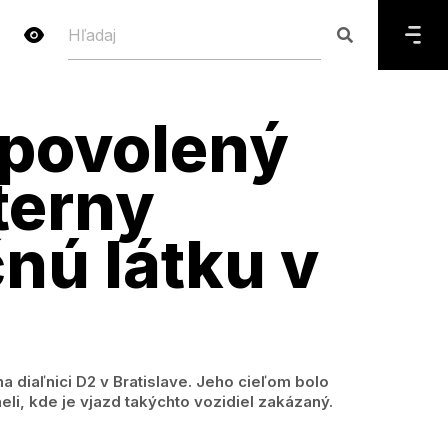
epovolený
terny
nú látku v
 diaľnici D2 v Bratislave. Jeho cieľom bolo
li, kde je vjazd takýchto vozidiel zakázaný.