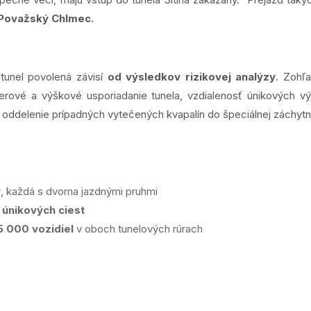
a Považský Chlmec.
unel povolená závisí
od výsledkov rizikovej analýzy
. Zohľ
merové a výškové usporiadanie tunela, vzdialenosť únikových v
oddelenie prípadných vytečených kvapalín do špeciálnej záchytn
y
, každá s dvoma jazdnými pruhmi
h únikových ciest
5 000 vozidiel
v oboch tunelových rúrach