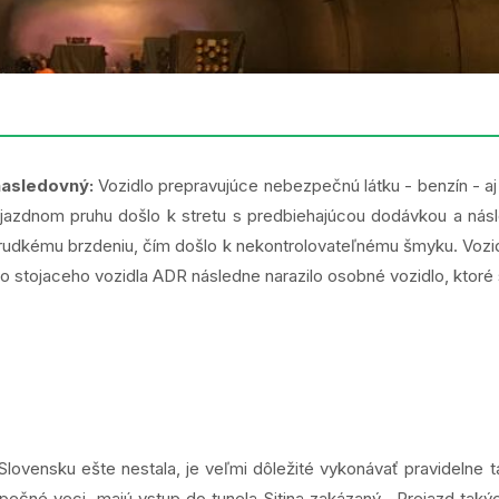
nasledovný:
Vozidlo prepravujúce nebezpečnú látku - benzín - aj n
jazdnom pruhu došlo k stretu s predbiehajúcou dodávkou a násl
k prudkému brzdeniu, čím došlo k nekontrolovateľnému šmyku. Vozi
 Do stojaceho vozidla ADR následne narazilo osobné vozidlo, ktoré
 Slovensku ešte nestala, je veľmi dôležité vykonávať pravidelne 
zpečné veci, majú vstup do tunela Sitina zakázaný. Prejazd taký