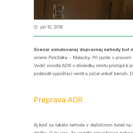
jún 10, 2018
Scenár simulovanej dopravnej nehody bol 
smere Petržalka - Malacky. Pri jazde v pravom 
Vodič vozidla ADR v dôsledku stretu pristúpil 
poškodil vypúšťací ventil a začal unikať benzín.
Preprava ADR
Aj keď sa takáto nehoda v diaľničnom tuneli na
zložky. O to viac, že vozidlá prevážajúce nebe