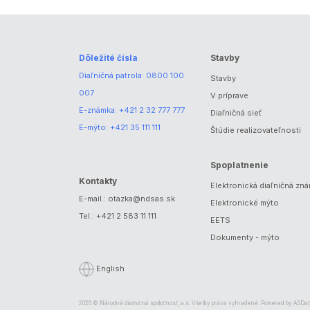
Dôležité čísla
Stavby
Diaľničná patrola:
0800 100
Stavby
007
V príprave
E-známka:
+421 2 32 777 777
Diaľničná sieť
E-mýto:
+421 35 111 111
Štúdie realizovateľnosti
Spoplatnenie
Kontakty
Elektronická diaľničná zn
E-mail.:
otazka@ndsas.sk
Elektronické mýto
Tel.:
+421 2 583 11 111
EETS
Dokumenty - mýto
English
2026 © Národná diaľničná spoločnosť, a.s. Všetky práva vyhradené. Powered by
ASDat