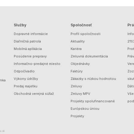
Služby
Spoločnosť
Prá
Dopravné informácie
Profil spoločnosti
Inf
Diaľničná patrola
Aktuality
211
Mobilná aplikácia
Kariéra
Prot
Posúdenie prepravy
Zmluvná dokumentácia
Prá
Informačno-predajné miesto
Objednávky
Ver
Odpočívadlo
Faktúry
Zoz
Výkony údržby
Zákazky s nízkou hodnotou
sku
ámka
Predaj majetku
Zmluvy
Dát
Obchodná verejná súťaž
Zmluvy MPV
Vše
Projekty spolufinancované
pod
Európskou úniou
Projekty
a.sk