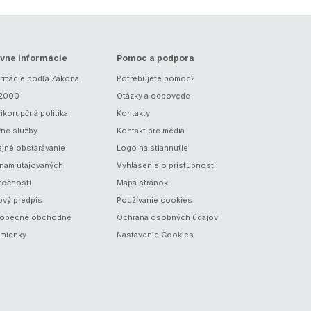
vne informácie
Pomoc a podpora
ormácie podľa Zákona
Potrebujete pomoc?
/2000
Otázky a odpovede
ikorupčná politika
Kontakty
vne služby
Kontakt pre médiá
ejné obstarávanie
Logo na stiahnutie
nam utajovaných
Vyhlásenie o prístupnosti
točností
Mapa stránok
ový predpis
Používanie cookies
obecné obchodné
Ochrana osobných údajov
mienky
Nastavenie Cookies