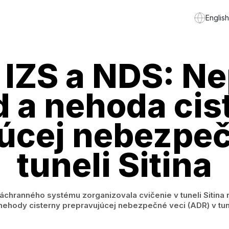
English
IZS a NDS: N
d a nehoda cis
úcej nebezpeč
tuneli Sitina
hranného systému zorganizovala cvičenie v tuneli Sitina na
 nehody cisterny prepravujúcej nebezpečné veci (ADR) v tune