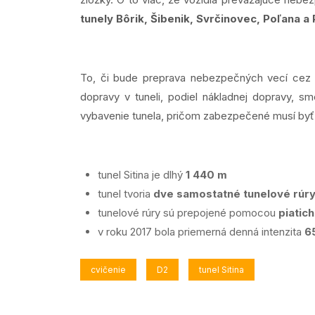
tunely
Bôrik, Šibenik, Svrčinovec, Poľana 
To, či bude preprava nebezpečných vecí cez t
dopravy v tuneli, podiel nákladnej dopravy, s
vybavenie tunela, pričom zabezpečené musí byť 
tunel Sitina je dlhý
1 440 m
tunel tvoria
dve samostatné tunelové rúr
tunelové rúry sú prepojené pomocou
piatic
v roku 2017 bola priemerná denná intenzita
6
cvičenie
D2
tunel Sitina