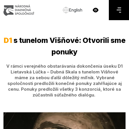
English
D1
s tunelom Višňové: Otvorili sme
ponuky
V rámci verejného obstarávania dokončenia úseku D1
Lietavská Lúčka – Dubná Skala s tunelom Višňové
máme za sebou ďalší dôležitý míľnik. Vybrané
spoločnosti predložili konečné ponuky zahŕňajúce aj
cenu. Ponuky predložili všetky 3 konzorciá, ktoré sa
zúčastnili súťažného dialógu.