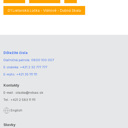
D1 Lietavská Lúčka - Višňové - Dubná Skala
Dôležité čísla
Diaľničná patrola:
0800 100 007
E-známka:
+421 2 32 777 777
E-mýto:
+421 35 111 111
Kontakty
E-mail.:
otazka@ndsas.sk
Tel.:
+421 2 583 11 111
English
Stavby