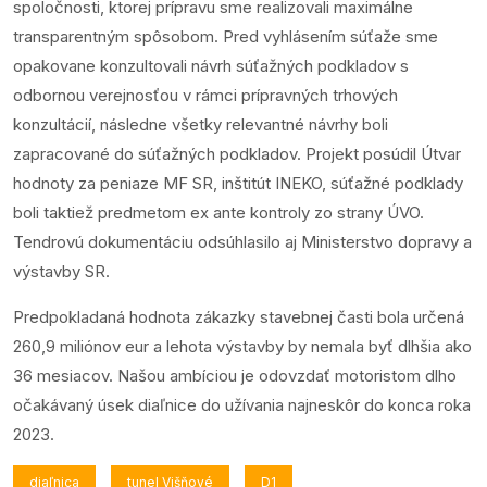
spoločnosti, ktorej prípravu sme realizovali maximálne
transparentným spôsobom. Pred vyhlásením súťaže sme
opakovane konzultovali návrh súťažných podkladov s
odbornou verejnosťou v rámci prípravných trhových
konzultácií, následne všetky relevantné návrhy boli
zapracované do súťažných podkladov. Projekt posúdil Útvar
hodnoty za peniaze MF SR, inštitút INEKO, súťažné podklady
boli taktiež predmetom ex ante kontroly zo strany ÚVO.
Tendrovú dokumentáciu odsúhlasilo aj Ministerstvo dopravy a
výstavby SR.
Predpokladaná hodnota zákazky stavebnej časti bola určená
260,9 miliónov eur a lehota výstavby by nemala byť dlhšia ako
36 mesiacov. Našou ambíciou je odovzdať motoristom dlho
očakávaný úsek diaľnice do užívania najneskôr do konca roka
2023.
diaľnica
tunel Višňové
D1