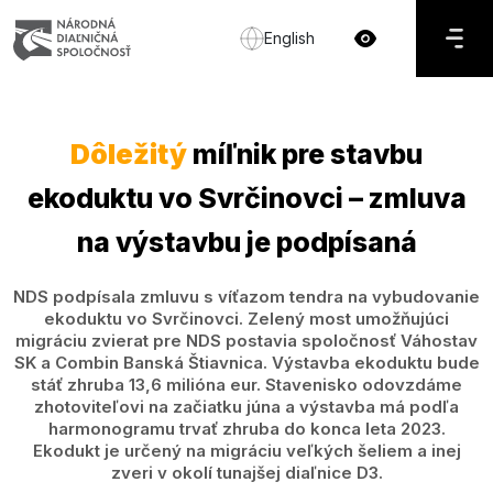
English
Dôležitý
míľnik pre stavbu
ekoduktu vo Svrčinovci – zmluva
na výstavbu je podpísaná
NDS podpísala zmluvu s víťazom tendra na vybudovanie
ekoduktu vo Svrčinovci. Zelený most umožňujúci
migráciu zvierat pre NDS postavia spoločnosť Váhostav
SK a Combin Banská Štiavnica. Výstavba ekoduktu bude
stáť zhruba 13,6 milióna eur. Stavenisko odovzdáme
zhotoviteľovi na začiatku júna a výstavba má podľa
harmonogramu trvať zhruba do konca leta 2023.
Ekodukt je určený na migráciu veľkých šeliem a inej
zveri v okolí tunajšej diaľnice D3.