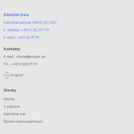
Dôležité čísla
Diaľničná patrola:
0800 100 007
E-známka:
+421 2 32 777 777
E-mýto:
+421 35 111 111
Kontakty
E-mail.:
otazka@ndsas.sk
Tel.:
+421 2 583 11 111
English
Stavby
Stavby
V príprave
Diaľničná sieť
Štúdie realizovateľnosti