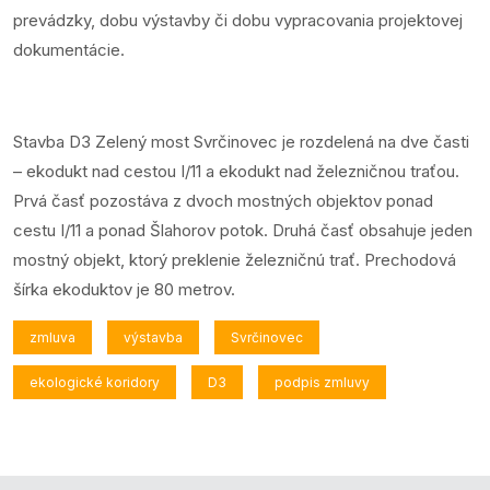
prevádzky, dobu výstavby či dobu vypracovania projektovej
dokumentácie.
Stavba D3 Zelený most Svrčinovec je rozdelená na dve časti
– ekodukt nad cestou I/11 a ekodukt nad železničnou traťou.
Prvá časť pozostáva z dvoch mostných objektov ponad
cestu I/11 a ponad Šlahorov potok. Druhá časť obsahuje jeden
mostný objekt, ktorý preklenie železničnú trať. Prechodová
šírka ekoduktov je 80 metrov.
zmluva
výstavba
Svrčinovec
ekologické koridory
D3
podpis zmluvy