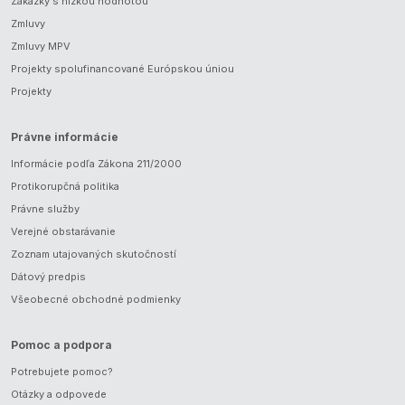
Zákazky s nízkou hodnotou
Zmluvy
Zmluvy MPV
Projekty spolufinancované Európskou úniou
Projekty
Právne informácie
Informácie podľa Zákona 211/2000
Protikorupčná politika
Právne služby
Verejné obstarávanie
Zoznam utajovaných skutočností
Dátový predpis
Všeobecné obchodné podmienky
Pomoc a podpora
Potrebujete pomoc?
Otázky a odpovede