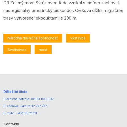
D3 Zelený most Svrčinovec teda vznikol s cieľom zachovať
nadregionálny terestrický biokoridor. Celková dĺžka migračnej
trasy vytvorenej ekoduktami je 230 m.
Národná diaľničná spoločnosť
výstavba
Svrčinovec
most
Dôležité čísla
Diaľničná patrola:
0800 100 007
E-známka:
+421 2 32 777 777
E-mýto:
+421 35 111 111
Kontakty