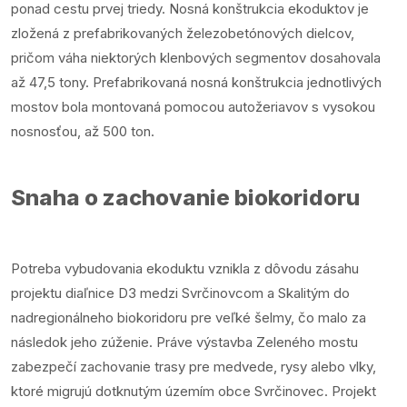
ponad cestu prvej triedy. Nosná konštrukcia ekoduktov je
zložená z prefabrikovaných železobetónových dielcov,
pričom váha niektorých klenbových segmentov dosahovala
až 47,5 tony. Prefabrikovaná nosná konštrukcia jednotlivých
mostov bola montovaná pomocou autožeriavov s vysokou
nosnosťou, až 500 ton.
Snaha o zachovanie biokoridoru
Potreba vybudovania ekoduktu vznikla z dôvodu zásahu
projektu diaľnice D3 medzi Svrčinovcom a Skalitým do
nadregionálneho biokoridoru pre veľké šelmy, čo malo za
následok jeho zúženie. Práve výstavba Zeleného mostu
zabezpečí zachovanie trasy pre medvede, rysy alebo vlky,
ktoré migrujú dotknutým územím obce Svrčinovec. Projekt