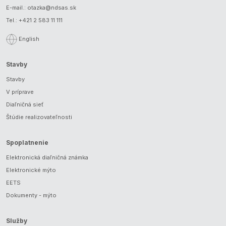
E-mail.:
otazka@ndsas.sk
Tel.:
+421 2 583 11 111
English
Stavby
Stavby
V príprave
Diaľničná sieť
Štúdie realizovateľnosti
Spoplatnenie
Elektronická diaľničná známka
Elektronické mýto
EETS
Dokumenty - mýto
Služby