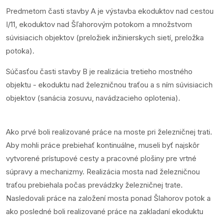
Predmetom časti stavby A je výstavba ekoduktov nad cestou
I/11, ekoduktov nad Šľahorovým potokom a množstvom
súvisiacich objektov (preložiek inžinierskych sietí, preložka
potoka).
Súčasťou časti stavby B je realizácia tretieho mostného
objektu - ekoduktu nad železničnou traťou a s ním súvisiacich
objektov (sanácia zosuvu, navádzacieho oplotenia).
Ako prvé boli realizované práce na moste pri železničnej trati.
Aby mohli práce prebiehať kontinuálne, museli byť najskôr
vytvorené prístupové cesty a pracovné plošiny pre vrtné
súpravy a mechanizmy. Realizácia mosta nad železničnou
traťou prebiehala počas prevádzky železničnej trate.
Nasledovali práce na založení mosta ponad Šlahorov potok a
ako posledné boli realizované práce na zakladaní ekoduktu