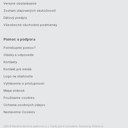
Verejné obstarávanie
Zoznam utajovaných skutočností
Dátový predpis
Všeobecné obchodné podmienky
Pomoc a podpora
Potrebujete pomoc?
Otázky a odpovede
Kontakty
Kontakt pre médiá
Logo na stiahnutie
Vyhlásenie o prístupnosti
Mapa stránok
Používanie cookies
Ochrana osobných údajov
Nastavenie Cookies
2026 © Národná diaľničná spoločnosť, a.s. Všetky práva vyhradené. Powered by
ASData.sk