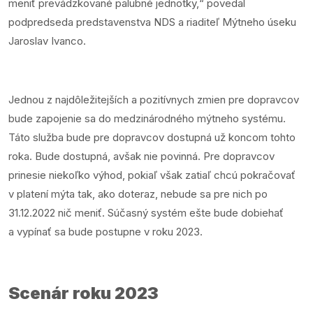
meniť prevádzkované palubné jednotky,“ povedal
podpredseda predstavenstva NDS a riaditeľ Mýtneho úseku
Jaroslav Ivanco.
Jednou z najdôležitejších a pozitívnych zmien pre dopravcov
bude zapojenie sa do medzinárodného mýtneho systému.
Táto služba bude pre dopravcov dostupná už koncom tohto
roka. Bude dostupná, avšak nie povinná. Pre dopravcov
prinesie niekoľko výhod, pokiaľ však zatiaľ chcú pokračovať
v platení mýta tak, ako doteraz, nebude sa pre nich po
31.12.2022 nič meniť. Súčasný systém ešte bude dobiehať
a vypínať sa bude postupne v roku 2023.
Scenár roku 2023