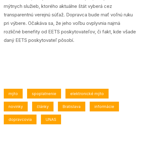
mýtnych služieb, ktorého aktuálne štát vyberá cez
transparentnú verejnú súťaž. Dopravca bude mať voľnú ruku
pri výbere. Očakáva sa, že jeho voľbu ovplyvnia najmä
rozličné benefity od EETS poskytovateľov, či fakt, kde všade
daný EETS poskytovateľ pôsobí.
mýto
spoplatnenie
elektronické mýto
novinky
články
Bratislava
informácie
dopravcovia
UNAS