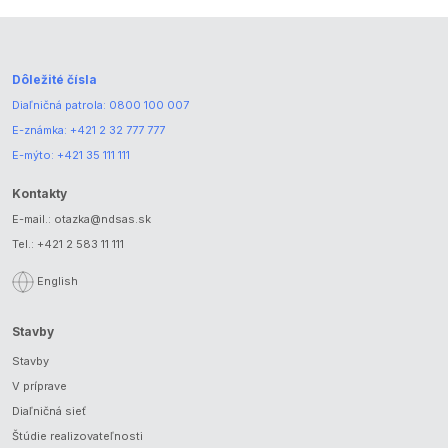
Dôležité čísla
Diaľničná patrola:
0800 100 007
E-známka:
+421 2 32 777 777
E-mýto:
+421 35 111 111
Kontakty
E-mail.:
otazka@ndsas.sk
Tel.:
+421 2 583 11 111
English
Stavby
Stavby
V príprave
Diaľničná sieť
Štúdie realizovateľnosti