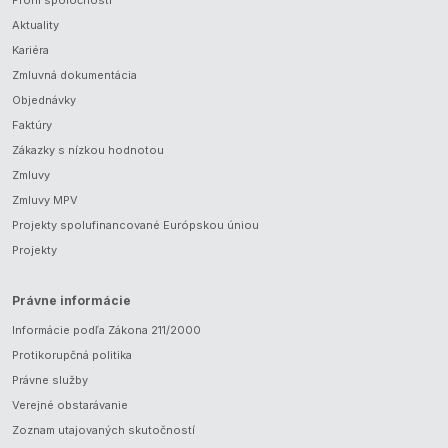
Profil spoločnosti
Aktuality
Kariéra
Zmluvná dokumentácia
Objednávky
Faktúry
Zákazky s nízkou hodnotou
Zmluvy
Zmluvy MPV
Projekty spolufinancované Európskou úniou
Projekty
Právne informácie
Informácie podľa Zákona 211/2000
Protikorupčná politika
Právne služby
Verejné obstarávanie
Zoznam utajovaných skutočností