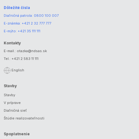
Dôležité čísla
Diaľničná patrola:
0800 100 007
E-známka:
+421 2 32 777 777
E-mýto:
+421 35 111 111
Kontakty
E-mail.:
otazka@ndsas.sk
Tel.:
+421 2 583 11 111
English
Stavby
Stavby
V príprave
Diaľničná sieť
Štúdie realizovateľnosti
Spoplatnenie