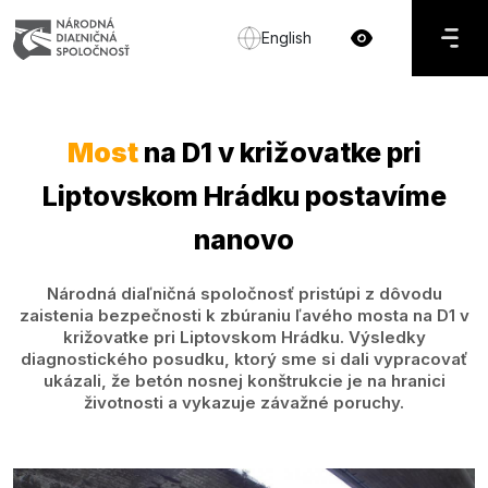
English
Most
na D1 v križovatke pri
Liptovskom Hrádku postavíme
nanovo
Národná diaľničná spoločnosť pristúpi z dôvodu
zaistenia bezpečnosti k zbúraniu ľavého mosta na D1 v
križovatke pri Liptovskom Hrádku. Výsledky
diagnostického posudku, ktorý sme si dali vypracovať
ukázali, že betón nosnej konštrukcie je na hranici
životnosti a vykazuje závažné poruchy.