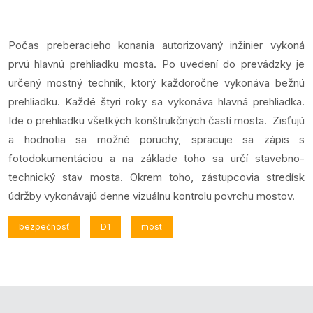
Počas preberacieho konania autorizovaný inžinier vykoná
prvú hlavnú prehliadku mosta. Po uvedení do prevádzky je
určený mostný technik, ktorý každoročne vykonáva bežnú
prehliadku. Každé štyri roky sa vykonáva hlavná prehliadka.
Ide o prehliadku všetkých konštrukčných častí mosta. Zisťujú
a hodnotia sa možné poruchy, spracuje sa zápis s
fotodokumentáciou a na základe toho sa určí stavebno-
technický stav mosta. Okrem toho, zástupcovia stredísk
údržby vykonávajú denne vizuálnu kontrolu povrchu mostov.
bezpečnosť
D1
most