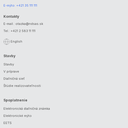
E-mýto:
+421 35 111 111
Kontakty
E-mail.:
otazka@ndsas.sk
Tel.:
+421 2 583 11 111
English
Stavby
Stavby
V príprave
Diaľničná sieť
Štúdie realizovateľnosti
Spoplatnenie
Elektronická diaľničná známka
Elektronické mýto
EETS