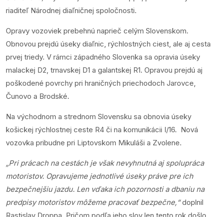
riaditeľ Národnej diaľničnej spoločnosti.
Opravy vozoviek prebehnú naprieč celým Slovenskom.
Obnovou prejdú úseky diaľnic, rýchlostných ciest, ale aj cesta
prvej triedy. V rámci západného Slovenka sa opravia úseky
malackej D2, trnavskej D1 a galantskej R1. Opravou prejdú aj
poškodené povrchy pri hraničných priechodoch Jarovce,
Čunovo a Brodské.
Na východnom a strednom Slovensku sa obnovia úseky
košickej rýchlostnej ceste R4 či na komunikácii I/16. Nová
vozovka pribudne pri Liptovskom Mikuláši a Zvolene.
„Pri prácach na cestách je však nevyhnutná aj spolupráca
motoristov. Opravujeme jednotlivé úseky práve pre ich
bezpečnejšiu jazdu. Len vďaka ich pozornosti a dbaniu na
predpisy motoristov môžeme pracovať bezpečne,“
doplnil
Rastislav Droppa. Pričom podľa jeho slov len tento rok došlo