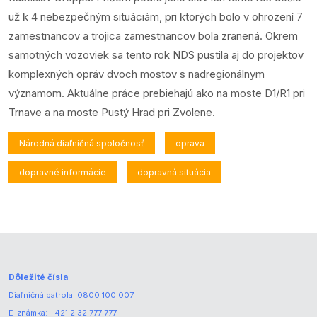
už k 4 nebezpečným situáciám, pri ktorých bolo v ohrození 7
zamestnancov a trojica zamestnancov bola zranená. Okrem
samotných vozoviek sa tento rok NDS pustila aj do projektov
komplexných opráv dvoch mostov s nadregionálnym
významom. Aktuálne práce prebiehajú ako na moste D1/R1 pri
Trnave a na moste Pustý Hrad pri Zvolene.
Národná diaľničná spoločnosť
oprava
dopravné informácie
dopravná situácia
Dôležité čísla
Diaľničná patrola:
0800 100 007
E-známka:
+421 2 32 777 777