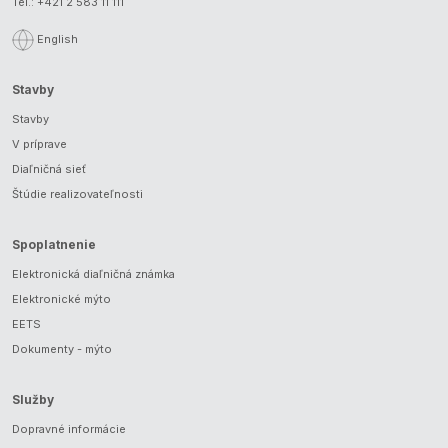
Tel.:
+421 2 583 11 111
English
Stavby
Stavby
V príprave
Diaľničná sieť
Štúdie realizovateľnosti
Spoplatnenie
Elektronická diaľničná známka
Elektronické mýto
EETS
Dokumenty - mýto
Služby
Dopravné informácie