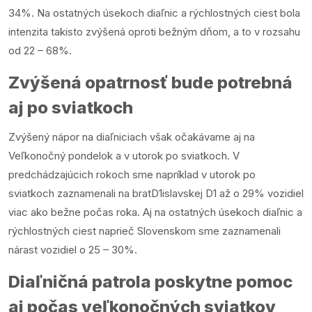
34%. Na ostatných úsekoch diaľnic a rýchlostných ciest bola
intenzita takisto zvýšená oproti bežným dňom, a to v rozsahu
od 22 – 68%.
Zvýšená opatrnosť bude potrebná
aj po sviatkoch
Zvýšený nápor na diaľniciach však očakávame aj na
Veľkonočný pondelok a v utorok po sviatkoch. V
predchádzajúcich rokoch sme napríklad v utorok po
sviatkoch zaznamenali na bratD1islavskej D1 až o 29% vozidiel
viac ako bežne počas roka. Aj na ostatných úsekoch diaľnic a
rýchlostných ciest naprieč Slovenskom sme zaznamenali
nárast vozidiel o 25 – 30%.
Diaľničná patrola poskytne pomoc
aj počas veľkonočných sviatkov