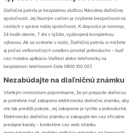
Diaľničná patrola je bezplatnou službou Národnej diaľničnej
spoločnosti. Jej hlavným cieľom je zvýšenie bezpečnosti na
cestách v správe našej spoločnosti. K dispozícii je nonstop,
24 hodín denne, 7 dní v týždni, vyzbrojená kompletnou
výbavou. Ak sa ocitnete v núdzi, Diaľničnú patrolu si môžete
aj počas veľkonočných sviatkov privolať jednoducho – buď
cez mobilnú aplikáciu ViaRest alebo telefonicky na
bezplatnom telefónnom čísle 0800 100 007.
Nezabúdajte na diaľničnú známku
Všetkým motoristom pripomíname, že pri prejazde diaľnicou
je potrebné mať zakúpenú elektronickú diaľničnú známku, aby
ste tak predišli pokute. Jej zakúpenie je rýchle a jednoduché.
Elektronickú diaľničnú známku si zakupujte len cez oficiálne
predajné kanály – konkrétne cez web stránku
www.eznamka.sk, mobilnú aplikáciu eznamka, na čerpacích