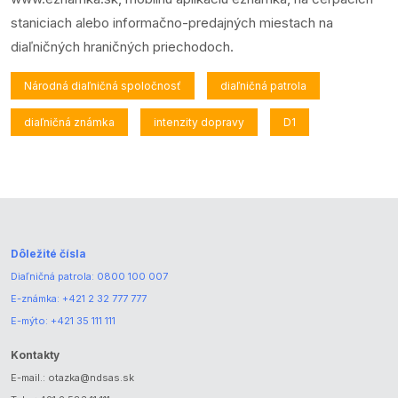
staniciach alebo informačno-predajných miestach na
diaľničných hraničných priechodoch.
Národná diaľničná spoločnosť
diaľničná patrola
diaľničná známka
intenzity dopravy
D1
Dôležité čísla
Diaľničná patrola:
0800 100 007
E-známka:
+421 2 32 777 777
E-mýto:
+421 35 111 111
Kontakty
E-mail.:
otazka@ndsas.sk