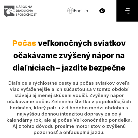
English
Počas
veľkonočných sviatkov
očakávame zvýšený nápor na
diaľniciach – jazdite bezpečne
Diaľnice a rýchlostné cesty sú počas sviatkov oveľa
viac vyťaženejšie a ich súčasťou sa v tomto období
stávajú aj menej skúsení vodiči. Zvýšený nápor
očakávame počas Zeleného štvrtka v popoludňajších
hodinách, ktorý patrí už dlhodobo medzi obdobia s
najvyššou dennou intenzitou dopravy za celý
kalendárny rok, ale aj počas Veľkonočného pondelka.
Aj z tohto dôvodu prosíme motoristov o zvýšenú
pozornosť a ohľaduplnú jazdu.