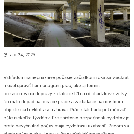
apr 24, 2025
Vzhľadom na nepriaznivé počasie začiatkom roka sa viackrát
musel upraviť harmonogram prác, ako aj termín
presmerovania dopravy z diaľnice D1 na obchádzkové vetvy,
čo malo dopad na búracie práce a zakladanie na mostnom
objekte nad cyklotrasou Jurava. Práce tak budú pokračovať
ešte niekoľko týždňov. Pre zaistenie bezpečnosti cyklistov je
preto nevyhnutné počas mája cyklotrasu uzatvoriť. Pričom sa
hľadá riešenie ako Juravu v čo najrýchlejšom možnom