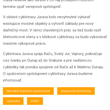
termíne opäť verejnosti sprístupniť.
V oblasti cyklotrasy Jurava bolo nevyhnutné vybúrať
existujúce mostné objekty a vytvoriť základy pre nový
diaľničný most. V rámci stavebných prác sa tiež budú raziť
štetovnicové steny a v blízkosti cyklotrasy sa budú vykonávať
masívne výkopové práce.
Cyklotrasa Jurava spája Raču, Svätý Jur, Vajnory, pokračuje
cez Ivanku pri Dunaji až do Vrakune a pre nadšencov
cyklistiky tak ponúka spojenie od Rače až k Malému Dunaju.
O opätovnom sprístupnení cyklotrasy Jurava budeme
informovať.
Národná diaľničná spoločnosť
dopravné informácie
výstavba
D4/D1