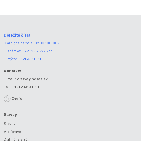
Dôležité čísla
Diaľničná patrola:
0800 100 007
E-známka:
+421 2 32 777 777
E-mýto:
+421 35 111 111
Kontakty
E-mail.:
otazka@ndsas.sk
Tel.:
+421 2 583 11 111
English
Stavby
Stavby
V príprave
Diaľničná sieť