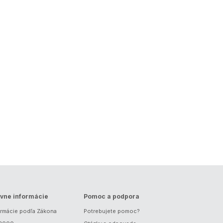
vne informácie
Pomoc a podpora
ormácie podľa Zákona
Potrebujete pomoc?