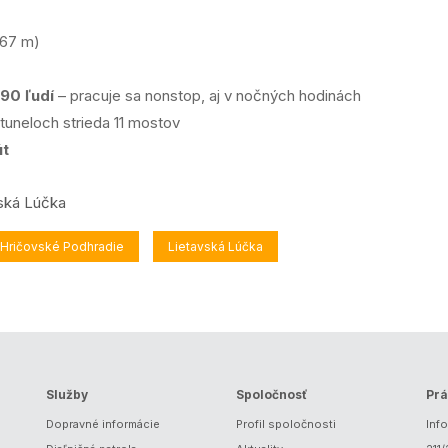
67 m)
90 ľudí
– pracuje sa nonstop, aj v nočných hodinách
tuneloch strieda 11 mostov
út
Hričovské Podhradie
Lietavská Lúčka
Služby
Spoločnosť
Prá
Dopravné informácie
Profil spoločnosti
Inf