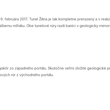
ci 9. februára 2017. Tunel Žilina je tak kompletne prerazený a v rea
iemu míľniku. Obe tunelové rúry razili baníci v geologicky mimo
jskôr zo západného portálu. Skutočne veľmi zložité geologické pr
lových rúr z východného portálu.