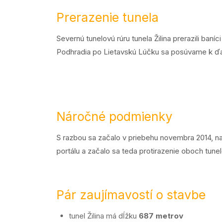
Prerazenie tunela
Severnú tunelovú rúru tunela Žilina prerazili baní
Podhradia po Lietavskú Lúčku sa posúvame k ďalš
Náročné podmienky
S razbou sa začalo v priebehu novembra 2014, na
portálu a začalo sa teda protirazenie oboch tune
Pár zaujímavostí o stavbe
tunel Žilina má dĺžku
687 metrov