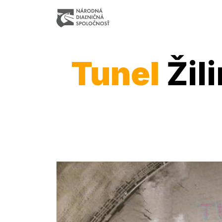
Tunel
Žil