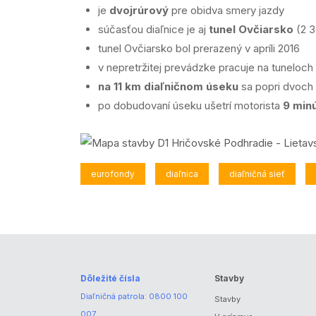
je
dvojrúrový
pre obidva smery jazdy
súčasťou diaľnice je aj
tunel Ovčiarsko
(2 3
tunel Ovčiarsko bol prerazený v apríli 2016
v nepretržitej prevádzke pracuje na tuneloch
na 11 km diaľničnom úseku
sa popri dvoch 
po dobudovaní úseku ušetrí motorista
9 min
eurofondy
diaľnica
diaľničná sieť
Dôležité čísla
Stavby
Diaľničná patrola:
0800 100
Stavby
007