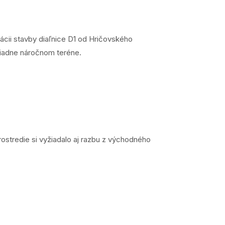
lizácii stavby diaľnice D1 od Hričovského
riadne náročnom teréne.
ostredie si vyžiadalo aj razbu z východného