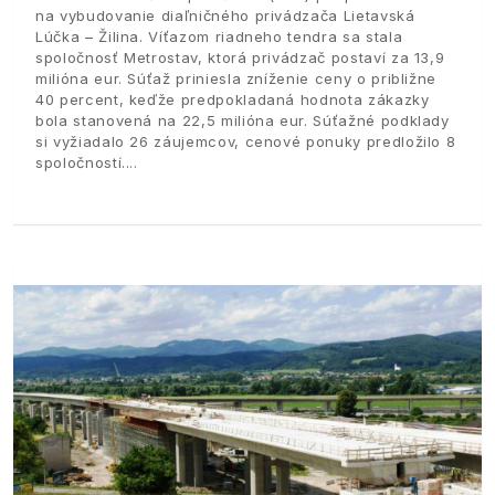
na vybudovanie diaľničného privádzača Lietavská
Lúčka – Žilina. Víťazom riadneho tendra sa stala
spoločnosť Metrostav, ktorá privádzač postaví za 13,9
milióna eur. Súťaž priniesla zníženie ceny o približne
40 percent, keďže predpokladaná hodnota zákazky
bola stanovená na 22,5 milióna eur. Súťažné podklady
si vyžiadalo 26 záujemcov, cenové ponuky predložilo 8
spoločností.