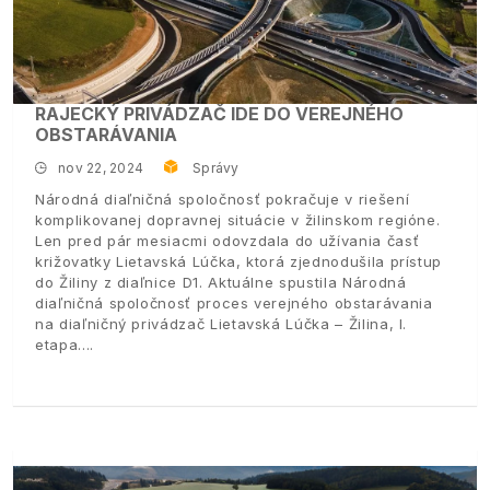
RAJECKÝ PRIVÁDZAČ IDE DO VEREJNÉHO
OBSTARÁVANIA
nov 22, 2024
Správy
Národná diaľničná spoločnosť pokračuje v riešení
komplikovanej dopravnej situácie v žilinskom regióne.
Len pred pár mesiacmi odovzdala do užívania časť
križovatky Lietavská Lúčka, ktorá zjednodušila prístup
do Žiliny z diaľnice D1. Aktuálne spustila Národná
diaľničná spoločnosť proces verejného obstarávania
na diaľničný privádzač Lietavská Lúčka – Žilina, I.
etapa.