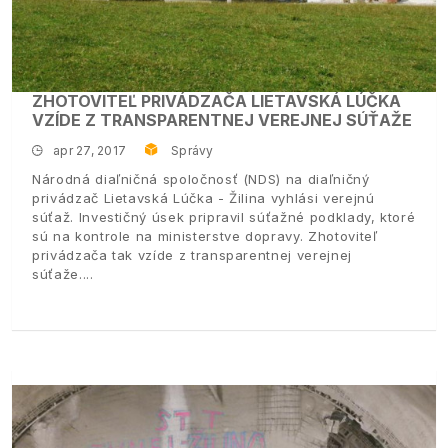
ZHOTOVITEĽ PRIVÁDZAČA LIETAVSKÁ LÚČKA
VZÍDE Z TRANSPARENTNEJ VEREJNEJ SÚŤAŽE
apr 27, 2017
Správy
Národná diaľničná spoločnosť (NDS) na diaľničný
privádzač Lietavská Lúčka - Žilina vyhlási verejnú
súťaž. Investičný úsek pripravil súťažné podklady, ktoré
sú na kontrole na ministerstve dopravy. Zhotoviteľ
privádzača tak vzíde z transparentnej verejnej
súťaže.