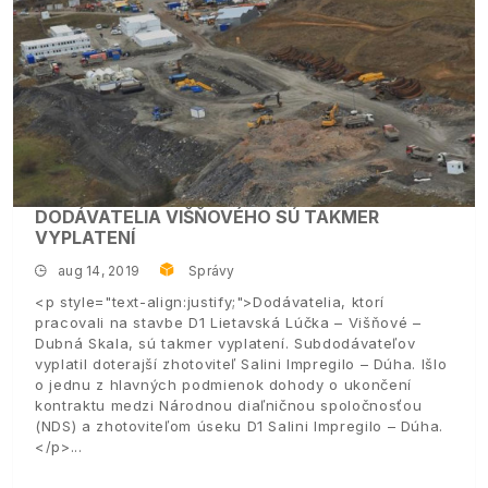
DODÁVATELIA VIŠŇOVÉHO SÚ TAKMER
VYPLATENÍ
aug 14, 2019
Správy
<p style="text-align:justify;">Dodávatelia, ktorí
pracovali na stavbe D1 Lietavská Lúčka – Višňové –
Dubná Skala, sú takmer vyplatení. Subdodávateľov
vyplatil doterajší zhotoviteľ Salini Impregilo – Dúha. Išlo
o jednu z hlavných podmienok dohody o ukončení
kontraktu medzi Národnou diaľničnou spoločnosťou
(NDS) a zhotoviteľom úseku D1 Salini Impregilo – Dúha.
</p>