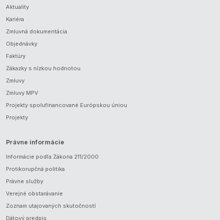
Aktuality
Kariéra
Zmluvná dokumentácia
Objednávky
Faktúry
Zákazky s nízkou hodnotou
Zmluvy
Zmluvy MPV
Projekty spolufinancované Európskou úniou
Projekty
Právne informácie
Informácie podľa Zákona 211/2000
Protikorupčná politika
Právne služby
Verejné obstarávanie
Zoznam utajovaných skutočností
Dátový predpis