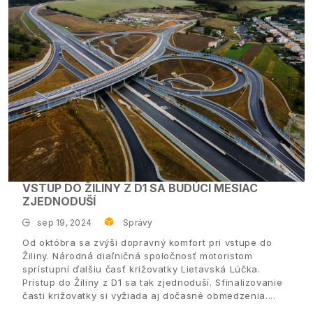
VSTUP DO ŽILINY Z D1 SA BUDÚCI MESIAC
ZJEDNODUŠÍ
sep 19, 2024
Správy
Od októbra sa zvýši dopravný komfort pri vstupe do
Žiliny. Národná diaľničná spoločnosť motoristom
sprístupní ďalšiu časť križovatky Lietavská Lúčka.
Prístup do Žiliny z D1 sa tak zjednoduší. Sfinalizovanie
časti križovatky si vyžiada aj dočasné obmedzenia.