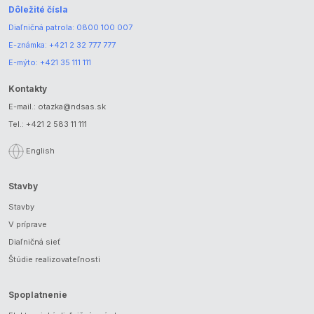
Dôležité čísla
Diaľničná patrola:
0800 100 007
E-známka:
+421 2 32 777 777
E-mýto:
+421 35 111 111
Kontakty
E-mail.:
otazka@ndsas.sk
Tel.:
+421 2 583 11 111
English
Stavby
Stavby
V príprave
Diaľničná sieť
Štúdie realizovateľnosti
Spoplatnenie